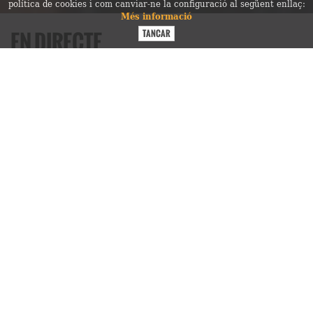
política de cookies i com canviar-ne la configuració al següent enllaç:
Més informació
EN DIRECTE
Cròniques dels concerts més destacats de la
setmana
JOAN AMÈRIC I ANDREU VALOR
Co(i)nspiracions a l'Auditori