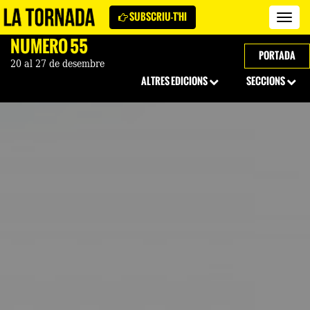
SUBSCRIU-T'HI
Revi
La
NÚMERO 55
Torn
PORTADA
20 al 27 de desembre
ALTRES EDICIONS
SECCIONS