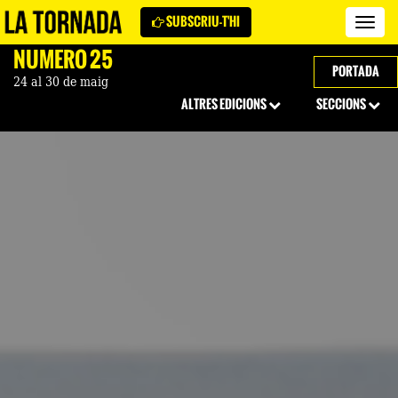
SUBSCRIU-T'HI
Revi
La
NÚMERO 25
Torn
PORTADA
24 al 30 de maig
ALTRES EDICIONS
SECCIONS