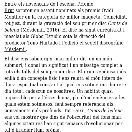
Entre els novençans de l'escena,
l'Home
Brut
sorprenien essent nominats als premis Ovidi
Montllor en la categoria de millor maqueta. Coincidint,
tot just, durant la gravació del seu primer disc
Cants de
balena
(Mésdemil, 2016). El disc ha sigut enregistrat i
mesclat als Globo Estudio sota la direcció del
productor
Tono Hurtado
i l'edició el segell discogràfic
Mésdemil
.
El disc ens submergix –mai millor dit- en un món
submarí, i dónai un significat i un missatge complet a
tots els talls del seu primer disc. El grup s'endinsa més
enllà d'un concepte físic i ens relata el món intern de
lluita espiritual constant al qual ens sotmetem dia rere
dia tots i cadascun de nosaltres. Un hàbitat quasi
impossible per a l'ésser humà, ple d'inclemències a les
quals estem sotmesos, fent sempre referència als
pensaments més profunds. Tot i això,
Cants de balena
ens vol mostrar que dins de l'obscuritat del fons marí
algunes criatures han sigut capaces d'evolucionar per
tal d'irradiar llum pròpia.