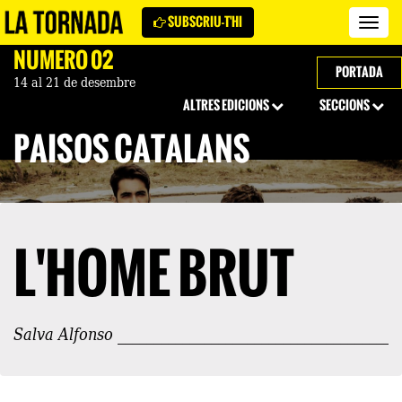
SUBSCRIU-T'HI
Revi
La
NÚMERO 02
Torn
PORTADA
14 al 21 de desembre
ALTRES EDICIONS
SECCIONS
PAÏSOS CATALANS
L'HOME BRUT
Salva Alfonso