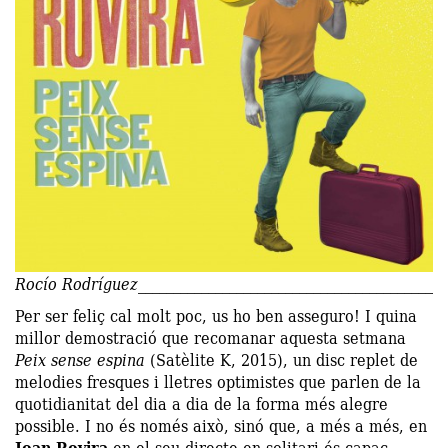
Rocío Rodríguez
Per ser feliç cal molt poc, us ho ben asseguro! I quina
millor demostració que recomanar aquesta setmana
Peix sense espina
(Satèlite K, 2015), un disc replet de
melodies fresques i lletres optimistes que parlen de la
quotidianitat del dia a dia de la forma més alegre
possible. I no és només això, sinó que, a més a més, en
Joan Rovira
en el seu directe en solitari és capaç