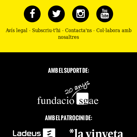
Avís legal
-
Subscriu-t'hi
-
Contacta'ns
-
Col·labora amb
nosaltres
AMB EL SUPORT DE:
AMB EL PATROCINI DE: