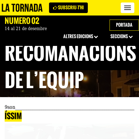
SUBSCRIU-T'HI
Revi
La
NÚMERO 02
Torn
PORTADA
14 al 21 de desembre
ALTRES EDICIONS
SECCIONS
RECOMANACIONS
DE L’EQUIP
9son
ÍSSIM