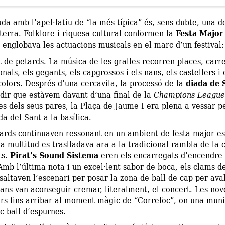
a amb l’apel·latiu de “la més típica” és, sens dubte, una d
terra. Folklore i riquesa cultural conformen la
Festa Major
englobava les actuacions musicals en el marc d’un festival
t de petards. La música de les gralles recorren places, carrer
onals, els gegants, els capgrossos i els nans, els castellers i 
olors. Després d’una cercavila, la processó de la
diada de 
dir que estàvem davant d’una final de la
Champions League
es dels seus pares, la Plaça de Jaume I era plena a vessar 
da del Sant a la basílica.
tards continuaven ressonant en un ambient de festa major es
la multitud es traslladava ara a la tradicional rambla de la 
ts.
Pirat’s Sound Sistema
eren els encarregats d’encendre l
 Amb l’última nota i un excel·lent sabor de boca, els clams de
altaven l’escenari per posar la zona de ball de cap per aval
ians van aconseguir cremar, literalment, el concert. Les no
ors fins arribar al moment màgic de “Correfoc”, on una muni
c ball d’espurnes.