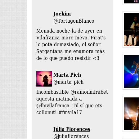
@TortugonBlanco
Menuda noche la de ayer en
Vilafranca mare meva. Pirat's
lo peta demasiado, el señor
Sargantana me enamora más
de lo que puedo resistir <3
Marta Pich
@marta_pich
Incombustible
@ramonmirabet
aquesta matinada a
@fmvilafranca
. Tú sí que ets
collonut! #fmvila17
Júlia Florences
@juliaflorences