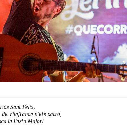
riós Sant Fèlix,
 de Vilafranca n’ets patró,
isca la Festa Major!