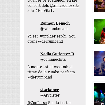
Quan et ve el subidón en ple
concert dels
@amicsdelesarts
a la #FmVila17
Raimon Benach
@raimonbenach
Va ser #unplaer ser-hi. Sou
grans
@derrumband
@comanechita
A moure tot el cos amb el
ritme de la rumba perfecta
@derrumband
starkønce
@Aryaister
@ZooPosse
Sou la hostia