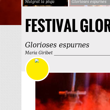
Malgrat la pluja
Glorioses espurnes
FESTIVAL GLO
Glorioses espurnes
Maria Giribet