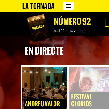
Revista
La
Tornada
NÚMERO 92
5 al 11 de setembre
EN DIRECTE
FESTIVAL
ANDREU VALOR
GLORIÒS