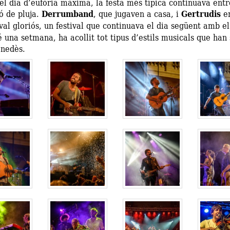
el dia d’eufòria màxima, la festa més típica continuava entr
ó de pluja.
Derrumband
, que jugaven a casa, i
Gertrudis
er
ival gloriós, un festival que continuava el dia següent amb e
 una setmana, ha acollit tot tipus d’estils musicals que han 
enedès.