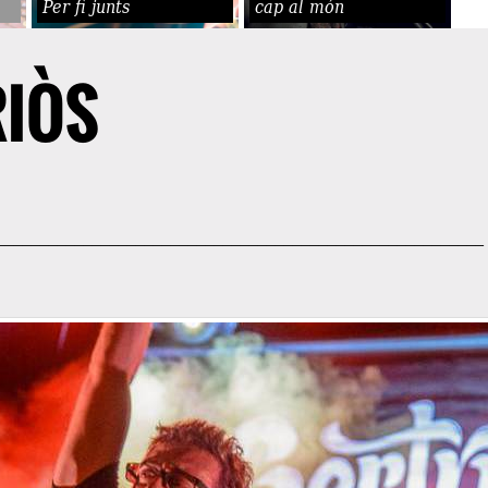
Per fi junts
cap al món
RIÒS