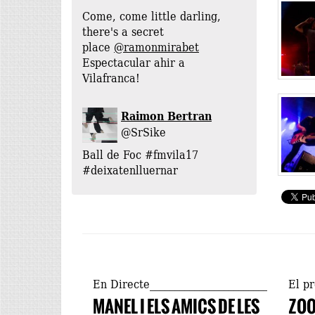
Come, come little darling,
there's a secret
place
@ramonmirabet
Espectacular ahir a
Vilafranca!
Raimon Bertran
@SrSike
Ball de Foc #fmvila17
#deixatenlluernar
En Directe
El p
MANEL I ELS AMICS DE LES
ZO