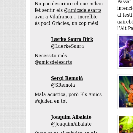
Passat 
No puc descriure el que m'han
intenci
fet sentir els
@amicsdelesarts
al fest
avui a Vilafranca... increïble
gairebé
és poc! Gràcies, un cop més!
l’Alt P
Lærke Saura Birk
@LaerkeSaura
Necessito més
@amicsdelesarts
Sergi Remolà
@SRemola
Mala acústica, però Els Amics
s'ajuden en tot!
@JoaquimAlbalate