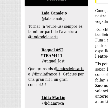
Conegud
nostra 
@laiacanalejo
vegada 
Tornar (a veure-us) sempre és
Esclafi
la millor part de l'aventura
tradici
@amicsdelesarts
Fum i c
podria 
Raquel #SI
espatll
#TRAM411
l’entra
@raquel_lost
Els pe
Que grans els
@amicsdelesarts
sopar, 
a
@fmvilafranca
!!! Gràcies per
concer
una gran nit i un gran
fallar.
concert!!!
Zoo
ass
valenc
anteri
Lídia Martín
autènti
@lidiamroca