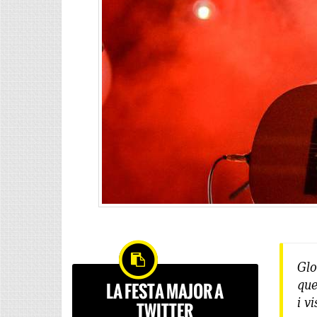
Glo
que
LA FESTA MAJOR A
i v
TWITTER