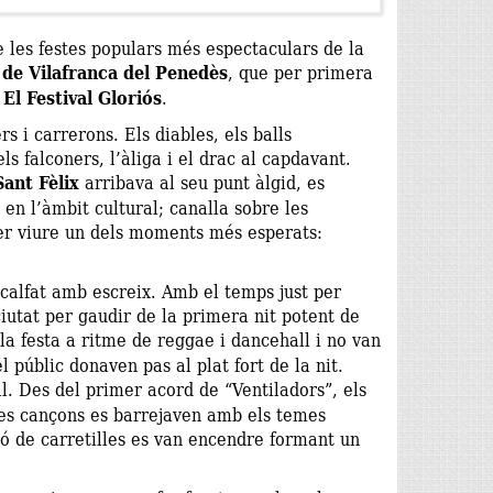
e les festes populars més espectaculars de la
 de Vilafranca del Penedès
, que per primera
:
El Festival Gloriós
.
s i carrerons. Els diables, els balls
els falconers, l’àliga i el drac al capdavant.
Sant Fèlix
arribava al seu punt àlgid, es
en l’àmbit cultural; canalla sobre les
per viure un dels moments més esperats:
calfat amb escreix. Amb el temps just per
ciutat per gaudir de la primera nit potent de
a festa a ritme de reggae i dancehall i no van
l públic donaven pas al plat fort de la nit.
l. Des del primer acord de “Ventiladors”, els
ves cançons es barrejaven amb els temes
ó de carretilles es van encendre formant un