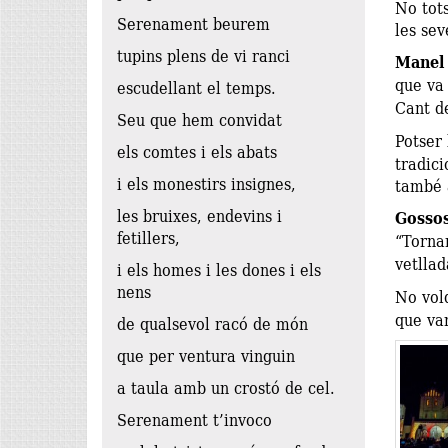
No tots
Serenament beurem
les sev
tupins plens de vi ranci
Manel
que va 
escudellant el temps.
Cant d
Seu que hem convidat
Potser 
els comtes i els abats
tradici
i els monestirs insignes,
també a
les bruixes, endevins i
Gosso
fetillers,
“Tornar
vetlla
i els homes i les dones i els
nens
No vold
que vam
de qualsevol racó de món
que per ventura vinguin
a taula amb un crostó de cel.
Serenament t’invoco