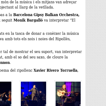
el món de la música i els mitjans van adreçar
jectant al llarg de la vetllada.
as a la
Barcelona Gipsy Balkan Orchestra,
t seguit
Monik Bargalló
va interpretar “El
ats en la tasca de donar a conèixer la música
va amb tots els nois i noies del Ripollès,
r tal de mostrar el seu suport, van interpretar
t, amb el so del seu saxo, de cloure la
ennon
.
oema del ripollenc
Xavier Rivero Torruella
,