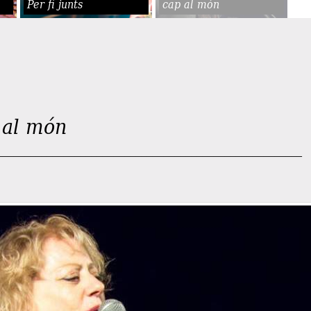
Per fi junts
cap al món
 al món