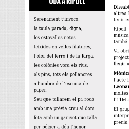
ODA A RIPOLL
Dissabt
altres 
Serenament t’invoco,
tenir e
la taula parada, digna,
Ripoll
música 
les estovalles netes
també 
teixides en velles filatures,
Va obri
l’olor del ferro i de la farga,
projec
llegir 
les colònies vora els rius,
Mònica
els pins, tots els pollancres
l’acte 
a l’ombra de l’escuma de
Leona
paper.
moltes 
Seu que tallarem el pa rodó
l’11M 
amb una prèvia creu al dors
El gru
interpr
feta amb un ganivet que talla
prenia 
per péixer a déu l’honor.