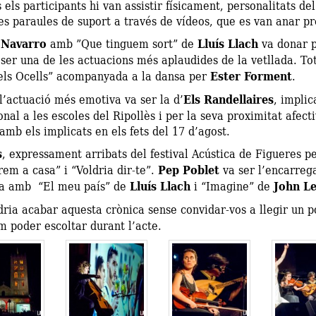
 els participants hi van assistir físicament, personalitats d
es paraules de suport a través de vídeos, que es van anar pro
 Navarro
amb ”Que tinguem sort” de
Lluís Llach
va donar p
ser una de les actuacions més aplaudides de la vetllada. To
els Ocells” acompanyada a la dansa per
Ester Forment
.
l’actuació més emotiva va ser la d’
Els Randellaires
, implic
onal a les escoles del Ripollès i per la seva proximitat afecti
mb els implicats en els fets del 17 d’agost.
s
, expressament arribats del festival Acústica de Figueres pe
em a casa” i “Voldria dir-te”.
Pep Poblet
va ser l’encarrega
da amb “El meu país” de
Lluís Llach
i “Imagine” de
John L
ria acabar aquesta crònica sense convidar-vos a llegir un p
 poder escoltar durant l’acte.