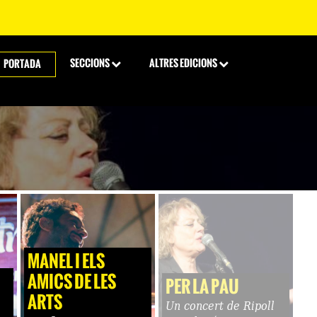
SECCIONS
ALTRES EDICIONS
PORTADA
MANEL I ELS
AMICS DE LES
PER LA PAU
ARTS
Un concert de Ripoll