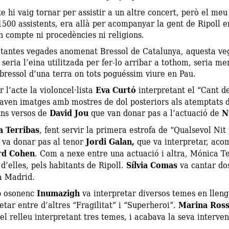
e hi vaig tornar per assistir a un altre concert, però el meu
1500 assistents, era allà per acompanyar la gent de Ripoll en
n compte ni procedències ni religions.
, tantes vegades anomenat Bressol de Catalunya, aquesta veg
seria l’eina utilitzada per fer-lo arribar a tothom, seria me
bressol d’una terra on tots poguéssim viure en Pau.
r l’acte la violoncel·lista
Eva Curtó
interpretant el “Cant de
taven imatges amb mostres de dol posteriors als atemptats d
uns versos de
David Jou
que van donar pas a l’actuació de
N
 Terribas
, fent servir la primera estrofa de “Qualsevol Nit p
i va donar pas al tenor
Jordi Galan,
que va interpretar, acom
rd Cohen
. Com a nexe entre una actuació i altra, Mónica Te
d’elles, pels habitants de Ripoll.
Sílvia Comas
va cantar dos
a Madrid.
p osonenc
Inumazigh
va interpretar diversos temes en lleng
etar entre d’altres “Fragilitat” i “Superheroi”.
Marina Rosse
el relleu interpretant tres temes, i acabava la seva interven