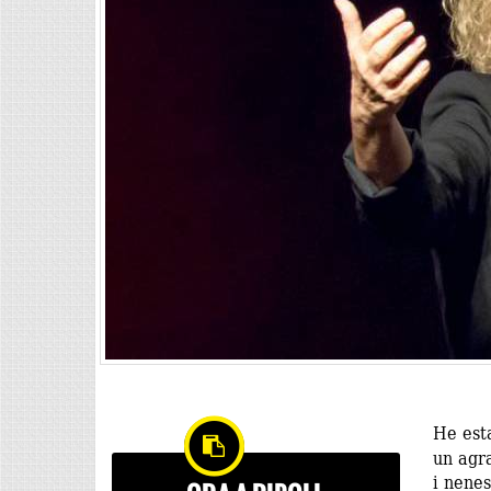
He est
un agra
i nenes