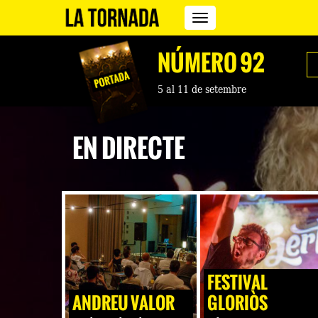
Revista
La
Tornada
NÚMERO 92
5 al 11 de setembre
EN DIRECTE
FESTIVAL
ANDREU VALOR
GLORIÒS