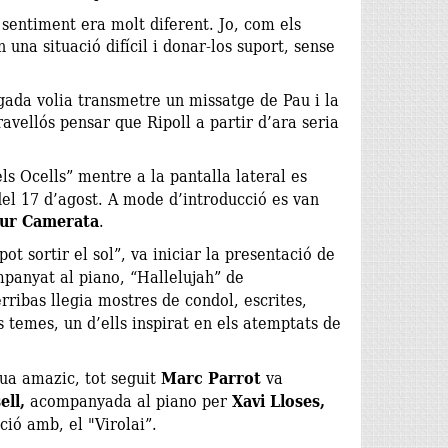
 sentiment era molt diferent. Jo, com els
 una situació difícil i donar-los suport, sense
ada volia transmetre un missatge de Pau i la
ravellós pensar que Ripoll a partir d’ara seria
ls Ocells” mentre a la pantalla lateral es
el 17 d’agost. A mode d’introducció es van
ur Camerata
.
ot sortir el sol”, va iniciar la presentació de
panyat al piano, “Hallelujah” de
rribas llegia mostres de condol, escrites,
 temes, un d’ells inspirat en els atemptats de
ua amazic, tot seguit
Marc Parrot
va
ll,
acompanyada al piano per
Xavi Lloses,
ció amb, el "Virolai”.