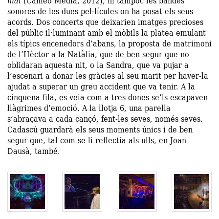
mai
(Cameo Media, 2012), ni tampoc les bandes
sonores de les dues pel·lícules on ha posat els seus
acords. Dos concerts que deixarien imatges precioses
del públic il·luminant amb el mòbils la platea emulant
els típics encenedors d’abans, la proposta de matrimoni
de l’Hèctor a la Natàlia, que de ben segur que no
oblidaran aquesta nit, o la Sandra, que va pujar a
l’escenari a donar les gràcies al seu marit per haver-la
ajudat a superar un greu accident que va tenir. A la
cinquena fila, es veia com a tres dones se’ls escapaven
llàgrimes d’emoció. A la llotja 6, una parella
s’abraçava a cada cançó, fent-les seves, només seves.
Cadascú guardarà els seus moments únics i de ben
segur que, tal com se li reflectia als ulls, en Joan
Dausà, també.