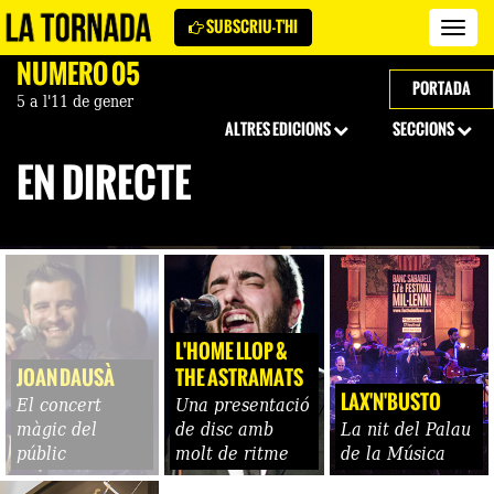
SUBSCRIU-T'HI
Revi
La
NÚMERO 05
Torn
PORTADA
5 a l'11 de gener
ALTRES EDICIONS
SECCIONS
EN DIRECTE
L'HOME LLOP &
JOAN DAUSÀ
THE ASTRAMATS
LAX'N'BUSTO
El concert
Una presentació
màgic del
de disc amb
La nit del Palau
públic
molt de ritme
de la Música