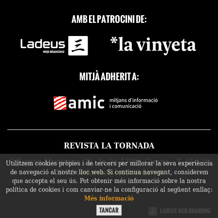
AMB EL PATROCINI DE:
MITJÀ ADHERIT A:
REVISTA LA TORNADA
C/Ramon Muntaner, 22, 3r, 2a 17005 Girona - T. 616 70
Utilitzem cookies pròpies i de tercers per millorar la seva experiència
49 74
redaccio@latornada.cat
de navegació al nostre lloc web. Si continua navegant, considerem
que accepta el seu ús. Pot obtenir més informació sobre la nostra
política de cookies i com canviar-ne la configuració al següent enllaç:
Més informació
LADEUS WEB BRANDING