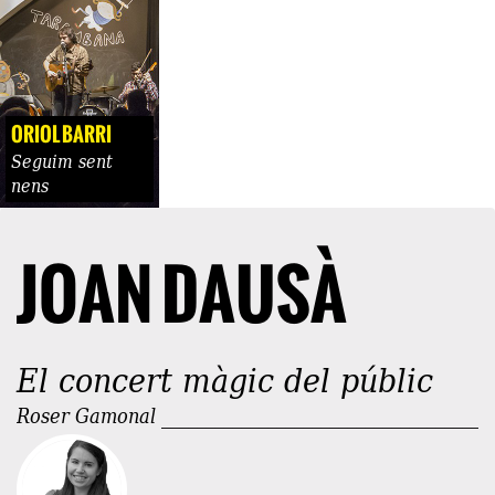
ORIOL BARRI
Seguim sent
nens
JOAN DAUSÀ
El concert màgic del públic
Roser Gamonal