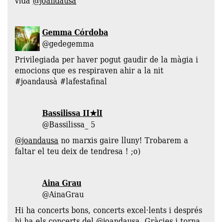
vida
@joandausa
Gemma Córdoba
@gedegemma
Privilegiada per haver pogut gaudir de la màgia i
emocions que es respiraven ahir a la nit
#joandausà #lafestafinal
Bassilissa II★lI
@Bassilissa_ 5
@joandausa
no marxis gaire lluny! Trobarem a
faltar el teu deix de tendresa ! ;o)
Aina Grau
@AinaGrau
Hi ha concerts bons, concerts excel·lents i després
hi ha els concerts del
@joandausa
. Gràcies i torna