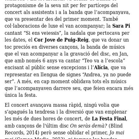
protagonisme de la seva nit per fer partíceps del
concert als assistents i a la banda que l’acompanyava,
que va presentar des del primer moment. També
col·laboracions de luxe el van acompanyar; la
Sara Pi
cantant “Si ens veiessis”, la nadala que pertocava per
les dates, el
Cor Jove de Puig-Reig
, que va donar un
toc preciós en diverses cançons, la banda de músics
que el van acompanyar a la gravació del disc, en Jan,
que amb només 6 anys va cantar “Teo va a l’escola”
encisant al públic sense excepcions i l’
Alícia
, que va
representar en llengua de signes “Andrea, ya no puede
ser”. A més, en cap moment oblidava tots els músics
que l’acompanyaven darrere seu, que feien encara més
única la festa.
El concert avançava massa ràpid, ningú volia que
s’apagués la tendresa i la diversió que van emplenar
les més de dues hores de concert, de
La Festa Final
,
amb cançons de l'últim disc
On seràs demà?
(Blind
Records, 2014) però sense oblidar el primer,
Jo mai