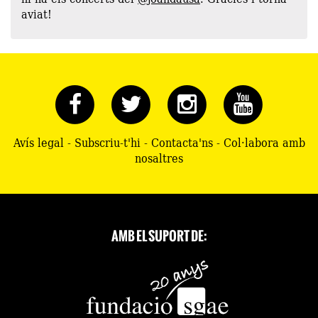
aviat!
Avís legal
-
Subscriu-t'hi
-
Contacta'ns
-
Col·labora amb
nosaltres
AMB EL SUPORT DE: