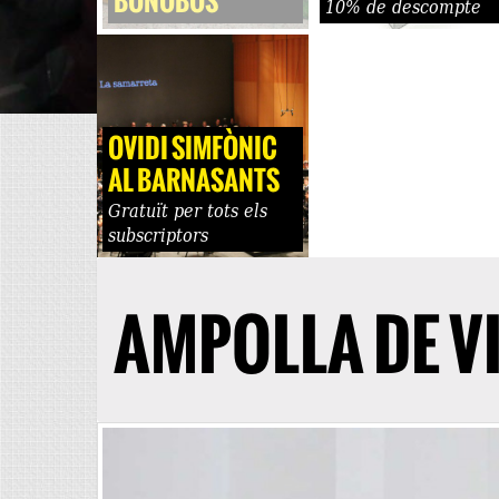
BONOBOS
10% de descompte
OVIDI SIMFÒNIC
AL BARNASANTS
Gratuït per tots els
subscriptors
AMPOLLA DE V