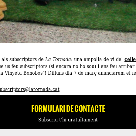
 als subscriptors de
La Tornada
: una ampolla de vi del
cell
ue us feu subscriptors (si encara no ho sou) i ens feu arribar
a Vinyeta Bonobos”! Dilluns dia 7 de març anunciarem el 
ubscriptors@latornada.cat
FORMULARI DE CONTACTE
Subscriu-t'hi gratuïtament