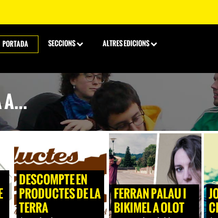
SECCIONS
ALTRES EDICIONS
PORTADA
A...
DESCOMPTE EN
E
PRODUCTES DE LA
FERRAN PALAU I
J
TERRA
BIKIMEL A OLOT
C