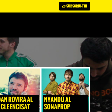
SUBSCRIU-T'HI
OAN ROVIRA AL
NYANDÚ AL
ICLE ENCISAT
SONAPROP