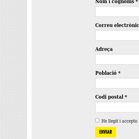
Nom i cognoms
*
Correu electròni
Adreça
Població
*
Codi postal
*
He llegit i accepto
ENVIAR