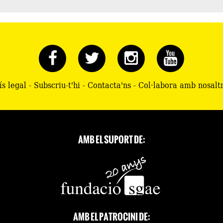
ís legal
-
Subscriu-t'hi
-
Contacta'ns
-
Col·labora amb nosalt
AMB EL SUPORT DE:
AMB EL PATROCINI DE: