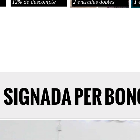
12% de descompte
2 entrades dobles
1 
I SIGNADA PER BO