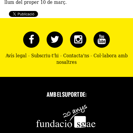
llum del proper 10 de març.
Avís legal
-
Subscriu-t'hi
-
Contacta'ns
-
Col·labora amb
nosaltres
AMB EL SUPORT DE: