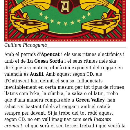
Guillem Planagumà
Amb el permís d'
Apencat
i els seus ritmes electrònics i
amb el de
La Gossa Sorda
i el seus ritmes més ska,
diré que ara mateix, el màxim exponent del reggae en
valencià és
Auxili
. Amb aquest segon CD, els
d'Ontinyent han definit el seu so. Influenciats
inevitablement en certa mesura per tot tipus de ritmes
llatins com l'ska, la cúmbia, la salsa o el latin, trobo
que d'una manera comparable a
Green Valley
, han
sabut ser bastant fidels al reggae i amb el català
sempre per davant. Si ja trobo del tot rodó aquest
segon CD, no em vull imaginar com serà
Instants
cremant
, el que serà el seu tercer treball i que veurà la