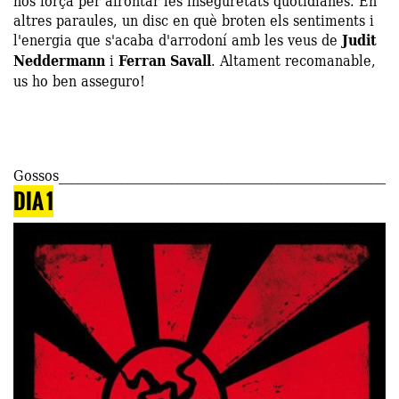
nos força per afrontar les inseguretats quotidianes. En
altres paraules, un disc en què broten els sentiments i
l'energia que s'acaba d'arrodoní amb les veus de
Judit
Neddermann
i
Ferran Savall
. Altament recomanable,
us ho ben asseguro!
Gossos
DIA 1