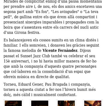
Mirades de complicitat enmig d’una pausa momentània
per prendre aire i, de nou, els dos amics encetaven una
segona part amb "Es fon", "Les avingudes" o "La teva
pell", de gallina entre els que érem allà compartint i
presenciant sinergies imparables i propagades com la
boira que s’assentava entre els carrers del nucli antic
d’una Girona festiva.
Es balancejaven els cossos sumits en un clima distès i
familiar. I ells somreien, i donaven les gràcies seguint
la famosa melodia de
Vicente Fernàndez
. Dijous
passat el Sunset Jazz Club també va celebrar el seu
15è aniversari, i no hi havia millor manera de fer-ho
que amb la companyia d’aquests quatre personatges
que col·laboren en la consolidació d’un espai que
ofereix música en directe de qualitat.
Torneu, Eduard Gener, Pau Brugada i companyia,
torneu a aquesta ciutat a fer-nos l’hivern humit més
dolç, més càlid i musicalment confortant.