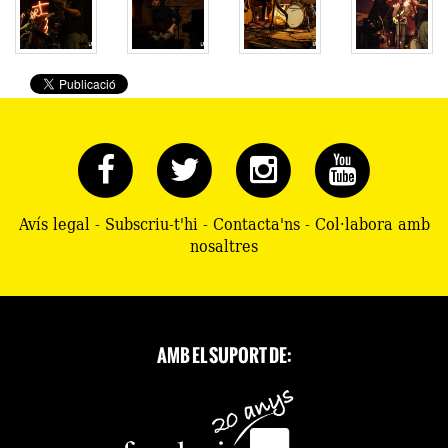
Avís legal
-
Subscriu-t'hi
-
Contacta'ns
-
Col·labora amb
nosaltres
AMB EL SUPORT DE: