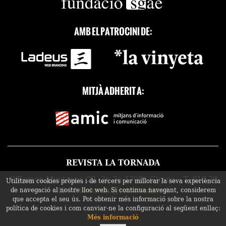
AMB EL PATROCINI DE:
MITJÀ ADHERIT A:
REVISTA LA TORNADA
C/Ramon Muntaner, 22, 3r, 2a 17005 Girona - T. 616 70
Utilitzem cookies pròpies i de tercers per millorar la seva experiència
49 74
redaccio@latornada.cat
de navegació al nostre lloc web. Si continua navegant, considerem
que accepta el seu ús. Pot obtenir més informació sobre la nostra
política de cookies i com canviar-ne la configuració al següent enllaç:
Més informació