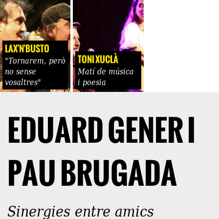
LAX'N'BUSTO
TONI XUCLÀ
"Tornarem, però
no sense
Matí de música
vosaltres"
i poesia
EDUARD GENER I
PAU BRUGADA
Sinergies entre amics