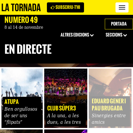
SUBSCRIU-T'HI
Revi
La
NÚMERO 49
Torn
PORTADA
8 al 14 de novembre
ALTRES EDICIONS
SECCIONS
EN DIRECTE
EDUARD GENER I
ATUPA
CLUB SÚPER3
PAU BRUGADA
Ben orgullosos
de ser uns
A la una, a les
Sinergies entre
“flipats”
dues, a les tres
amics