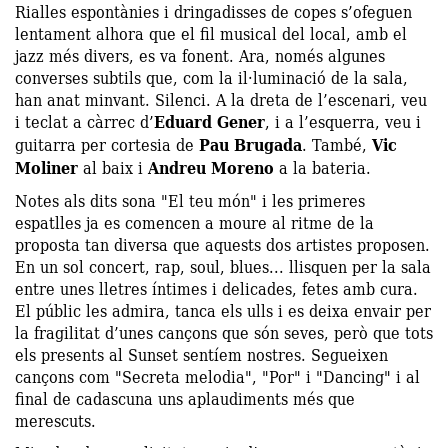
Rialles espontànies i dringadisses de copes s’ofeguen
lentament alhora que el fil musical del local, amb el
jazz més divers, es va fonent. Ara, només algunes
converses subtils que, com la il·luminació de la sala,
han anat minvant. Silenci. A la dreta de l’escenari, veu
i teclat a càrrec d’
Eduard Gener
, i a l’esquerra, veu i
guitarra per cortesia de
Pau Brugada
. També,
Vic
Moliner
al baix i
Andreu Moreno
a la bateria.
Notes als dits sona "El teu món" i les primeres
espatlles ja es comencen a moure al ritme de la
proposta tan diversa que aquests dos artistes proposen.
En un sol concert, rap, soul, blues... llisquen per la sala
entre unes lletres íntimes i delicades, fetes amb cura.
El públic les admira, tanca els ulls i es deixa envair per
la fragilitat d’unes cançons que són seves, però que tots
els presents al Sunset sentíem nostres. Segueixen
cançons com "Secreta melodia", "Por" i "Dancing" i al
final de cadascuna uns aplaudiments més que
merescuts.