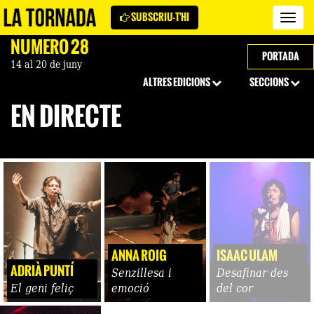
SUBSCRIU-T'HI
Revi
La
NÚMERO 28
Torn
PORTADA
14 al 20 de juny
ALTRES EDICIONS
SECCIONS
EN DIRECTE
ANNA ROIG
ISAAC ULAM
ADRIÀ PUNTÍ
Senzillesa i
Desafinar des
El geni feliç
emoció
del cor