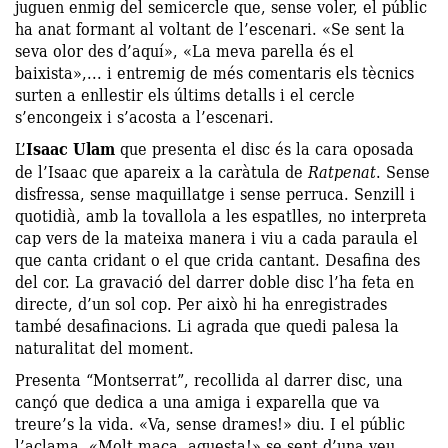
juguen enmig del semicercle que, sense voler, el públic
ha anat formant al voltant de l’escenari. «Se sent la
seva olor des d’aquí», «La meva parella és el
baixista»,... i entremig de més comentaris els tècnics
surten a enllestir els últims detalls i el cercle
s’encongeix i s’acosta a l’escenari.
L’
Isaac Ulam
que presenta el disc és la cara oposada
de l’Isaac que apareix a la caràtula de
Ratpenat
. Sense
disfressa, sense maquillatge i sense perruca. Senzill i
quotidià, amb la tovallola a les espatlles, no interpreta
cap vers de la mateixa manera i viu a cada paraula el
que canta cridant o el que crida cantant. Desafina des
del cor. La gravació del darrer doble disc l’ha feta en
directe, d’un sol cop. Per això hi ha enregistrades
també desafinacions. Li agrada que quedi palesa la
naturalitat del moment.
Presenta “Montserrat”, recollida al darrer disc, una
cançó que dedica a una amiga i exparella que va
treure’s la vida. «Va, sense drames!» diu. I el públic
l’aclama. «Molt maca, aquesta!» se sent d’una veu