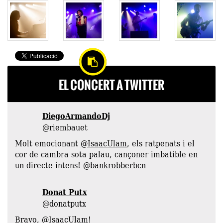
EL CONCERT A TWITTER
DiegoArmandoDj
@riembauet
Molt emocionant
@IsaacUlam
, els ratpenats i el
cor de cambra sota palau, cançoner imbatible en
un directe intens!
@bankrobberbcn
Donat Putx
‏@donatputx
Bravo,
@IsaacUlam
!