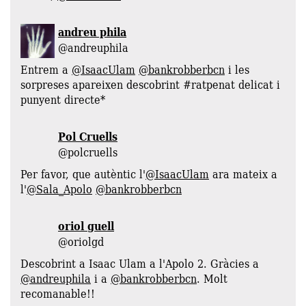
andreu phila
@andreuphila
Entrem a
@IsaacUlam
@bankrobberbcn
i les
sorpreses apareixen descobrint #ratpenat delicat i
punyent directe*
Pol Cruells
‏@polcruells
Per favor, que autèntic l'
@IsaacUlam
ara mateix a
l'
@Sala_Apolo
@bankrobberbcn
oriol guell
@oriolgd
Descobrint a Isaac Ulam a l'Apolo 2. Gràcies a
@andreuphila
i a
@bankrobberbcn
. Molt
recomanable!!