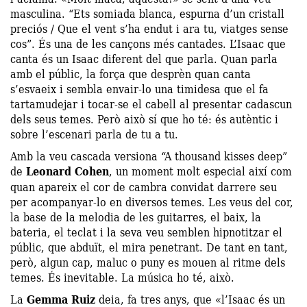
masculina. “Ets somiada blanca, espurna d’un cristall
preciós / Que el vent s’ha endut i ara tu, viatges sense
cos”. És una de les cançons més cantades. L’Isaac que
canta és un Isaac diferent del que parla. Quan parla
amb el públic, la força que desprèn quan canta
s’esvaeix i sembla envair-lo una timidesa que el fa
tartamudejar i tocar-se el cabell al presentar cadascun
dels seus temes. Però això sí que ho té: és autèntic i
sobre l’escenari parla de tu a tu.
Amb la veu cascada versiona “A thousand kisses deep”
de
Leonard Cohen
, un moment molt especial així com
quan apareix el cor de cambra convidat darrere seu
per acompanyar-lo en diversos temes. Les veus del cor,
la base de la melodia de les guitarres, el baix, la
bateria, el teclat i la seva veu semblen hipnotitzar el
públic, que abduït, el mira penetrant. De tant en tant,
però, algun cap, maluc o puny es mouen al ritme dels
temes. És inevitable. La música ho té, això.
La
Gemma Ruiz
deia, fa tres anys, que «l’Isaac és un