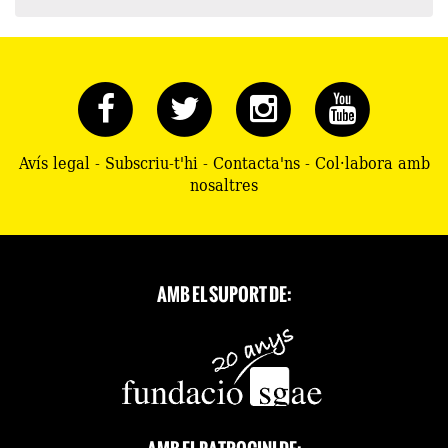
Avís legal
-
Subscriu-t'hi
-
Contacta'ns
-
Col·labora amb
nosaltres
AMB EL SUPORT DE: