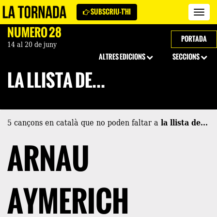
SUBSCRIU-T'HI
Revi
La
NÚMERO 28
Torn
PORTADA
14 al 20 de juny
ALTRES EDICIONS
SECCIONS
LA LLISTA DE...
5 cançons en català que no poden faltar a
la llista de...
ARNAU
AYMERICH