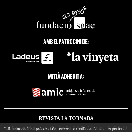
AMB EL PATROCINI DE:
MITJÀ ADHERIT A:
REVISTA LA TORNADA
C/Ramon Muntaner, 22, 3r, 2a 17005 Girona - T. 616 70
Utilitzem cookies pròpies i de tercers per millorar la seva experiència