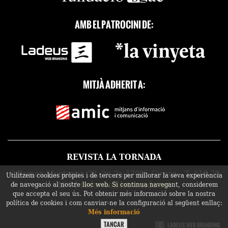
AMB EL PATROCINI DE:
MITJÀ ADHERIT A:
REVISTA LA TORNADA
C/Ramon Muntaner, 22, 3r, 2a 17005 Girona - T. 616 70
Utilitzem cookies pròpies i de tercers per millorar la seva experiència
49 74
redaccio@latornada.cat
de navegació al nostre lloc web. Si continua navegant, considerem
que accepta el seu ús. Pot obtenir més informació sobre la nostra
política de cookies i com canviar-ne la configuració al següent enllaç:
Més informació
LADEUS WEB BRANDING