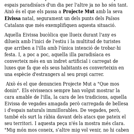
espais paradisíacs d'un dia per l'altre ja no ho són tant.
Això és el que els passa a
Projecte Mut
amb la seva
Eivissa
natal, segurament un dels punts dels Països
Catalans que més exemplifiquen aquesta situació.
Aquella Eivissa bucòlica que llueix durant l'any es
dilueix amb l'inici de l'estiu i la multitud de turistes
que arriben a l'illa amb l'única intenció de trobar-hi
festa. I, a poc a poc, aquella illa paradisíaca es
converteix més en un indret artificial i carregat de
luxes que fa que els seus habitants es converteixin en
una espècie d'estrangers al seu propi carrer.
Això és el que denuncien Projecte Mut a "Que mos
donin". Els eivissencs sempre han volgut mostrar la
cara amable de l'illa, la cara de les tradicions, aquella
Eivissa de vegades amagada però carregada de bellesa
i d'espais naturals immillorables. De vegades, però,
també els surt la ràbia davant dels atacs que pateix el
seu territori. I aquesta peça n'és la mostra més clara.
"Mig món mos coneix, s’altre mig vol venir, no hi caben