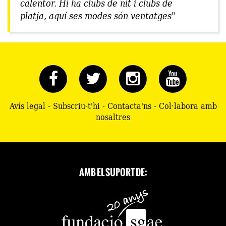
calentor. Hi ha clubs de nit i clubs de
platja, aquí ses modes són ventatges"
Avís legal
-
Subscriu-t'hi
-
Contacta'ns
-
Col·labora amb
nosaltres
AMB EL SUPORT DE: