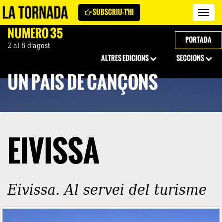
SUBSCRIU-T'HI
Revi
La
NÚMERO 35
Torn
PORTADA
2 al 8 d'agost
ALTRES EDICIONS
SECCIONS
UN PAÍS DE CANÇONS
EIVISSA
Eivissa. Al servei del turisme