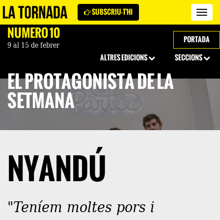
SUBSCRIU-T'HI
Revi
La
NÚMERO 10
Torn
PORTADA
9 al 15 de febrer
ALTRES EDICIONS
SECCIONS
EL PROTAGONISTA DE LA
SETMANA
NYANDÚ
"Teníem moltes pors i