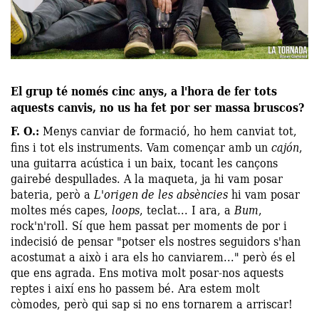
El grup té només cinc anys, a l'hora de fer tots
aquests canvis, no us ha fet por ser massa bruscos?
F. O.:
Menys canviar de formació, ho hem canviat tot,
fins i tot els instruments. Vam començar amb un
cajón
,
una guitarra acústica i un baix, tocant les cançons
gairebé despullades. A la maqueta, ja hi vam posar
bateria, però a
L'origen de les absències
hi vam posar
moltes més capes,
loops
, teclat... I ara, a
Bum
,
rock'n'roll. Sí que hem passat per moments de por i
indecisió de pensar
"
potser els nostres seguidors s'han
acostumat a això i ara els ho canviarem...
"
però és el
que ens agrada. Ens motiva molt posar-nos aquests
reptes i així ens ho passem bé. Ara estem molt
còmodes, però qui sap si no ens tornarem a arriscar!