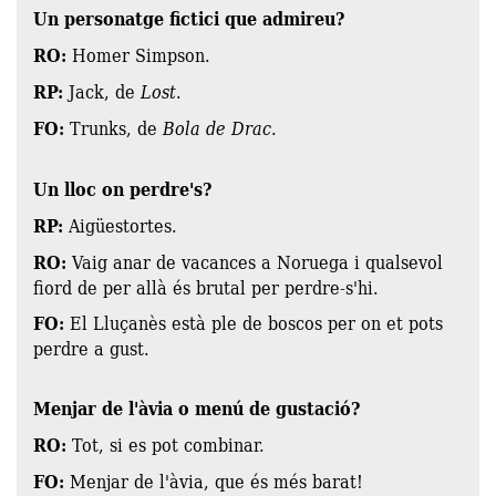
Un personatge fictici que admireu?
RO:
Homer Simpson.
RP:
Jack, de
Lost
.
FO:
Trunks, de
Bola de Drac
.
Un lloc on perdre's?
RP:
Aigüestortes.
RO:
Vaig anar de vacances a Noruega i qualsevol
fiord de per allà és brutal per perdre-s'hi.
FO:
El Lluçanès està ple de boscos per on et pots
perdre a gust.
Menjar de l'àvia o menú de gustació?
RO:
Tot, si es pot combinar.
FO:
Menjar de l'àvia, que és més barat!