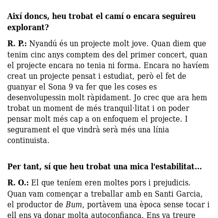
Així doncs, heu trobat el camí o encara seguireu
explorant?
R. P.:
Nyandú és un projecte molt jove. Quan diem que
tenim cinc anys comptem des del primer concert, quan
el projecte encara no tenia ni forma. Encara no havíem
creat un projecte pensat i estudiat, però el fet de
guanyar el Sona 9 va fer que les coses es
desenvolupessin molt ràpidament. Jo crec que ara hem
trobat un moment de més tranquil·litat i on poder
pensar molt més cap a on enfoquem el projecte. I
segurament el que vindrà serà més una línia
continuista.
Per tant, sí que heu trobat una mica l'estabilitat...
R. O.:
El que teníem eren moltes pors i prejudicis.
Quan vam començar a treballar amb en Santi Garcia,
el productor de
Bum
, portàvem una època sense tocar i
ell ens va donar molta autoconfiança. Ens va treure