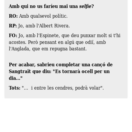
Amb qui no us faríeu mai una
selfie
?
RO:
Amb qualsevol polític.
RP:
Jo, amb l'Albert Rivera.
FO:
Jo, amb l'Espinete, que deu punxar molt si t'hi
acostes. Però pensant en algú que odiï, amb
l'Anglada, que em repugna bastant.
Per acabar, sabrieu completar una cançó de
Sangtraït que diu: "Es tornarà ocell per un
dia..."
Tots:
"... i entre les cendres, podrà volar".