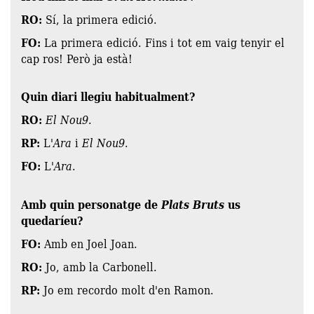
RO:
Sí, la primera edició.
FO:
La primera edició. Fins i tot em vaig tenyir el
cap ros! Però ja està!
Quin diari llegiu habitualment?
RO:
El Nou9
.
RP:
L'
Ara
i
El Nou9
.
FO:
L'
Ara
.
Amb quin personatge de
Plats Bruts
us
quedaríeu?
FO:
Amb en Joel Joan.
RO:
Jo, amb la Carbonell.
RP:
Jo em recordo molt d'en Ramon.