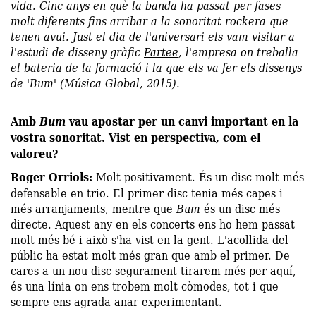
vida. Cinc anys en què la banda ha passat per fases
molt diferents fins arribar a la sonoritat rockera que
tenen avui. Just el dia de l'aniversari els vam visitar a
l'estudi de disseny gràfic
Partee
, l'empresa on treballa
el bateria de la formació i la que els va fer els dissenys
de 'Bum' (Música Global, 2015).
Amb
Bum
vau apostar per un canvi important en la
vostra sonoritat. Vist en perspectiva, com el
valoreu?
Roger Orriols:
Molt positivament. És un disc molt més
defensable en trio. El primer disc tenia més capes i
més arranjaments, mentre que
Bum
és un disc més
directe. Aquest any en els concerts ens ho hem passat
molt més bé i això s'ha vist en la gent. L'acollida del
públic ha estat molt més gran que amb el primer. De
cares a un nou disc segurament tirarem més per aquí,
és una línia on ens trobem molt còmodes, tot i que
sempre ens agrada anar experimentant.