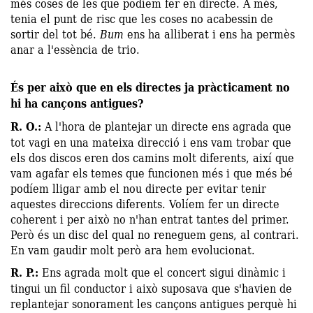
més coses de les que podíem fer en directe. A més,
tenia el punt de risc que les coses no acabessin de
sortir del tot bé.
Bum
ens ha alliberat i ens ha permès
anar a l'essència de trio.
És per això que en els directes ja pràcticament no
hi ha cançons antigues?
R. O.:
A l'hora de plantejar un directe ens agrada que
tot vagi en una mateixa direcció i ens vam trobar que
els dos discos eren dos camins molt diferents, així que
vam agafar els temes que funcionen més i que més bé
podíem lligar amb el nou directe per evitar tenir
aquestes direccions diferents. Volíem fer un directe
coherent i per això no n'han entrat tantes del primer.
Però és un disc del qual no reneguem gens, al contrari.
En vam gaudir molt però ara hem evolucionat.
R. P.:
Ens agrada molt que el concert sigui dinàmic i
tingui un fil conductor i això suposava que s'havien de
replantejar sonorament les cançons antigues perquè hi