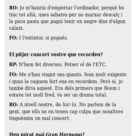
RO:
Jo m'hauria d'emportar l'ordinador, perquè ho
tinc tot allà, unes sabates per no marxar descalç i
la poca pasta que pugui tenir en negre dins d'algun
calaix.
FO:
I l'extintor, si pogués.
El pitjor concert vostre que recordeu?
RP:
N'hem fet diversos. Potser el de l'ETC.
FO:
Me n'han vingut uns quants. Som molt exigents
i quan la caguem fort ens en recordem. Però sí, jo
també diria aquest. Era dels primers que fèiem i
estava tot molt fred, va ser un drama total.
RO:
A nivell nostre, de
liar-la
. No parlem de la
gent, que ells no en tenen cap culpa que nosaltres
tinguéssim un mal concert.
Heu mirat mai
Gran Hermano
?