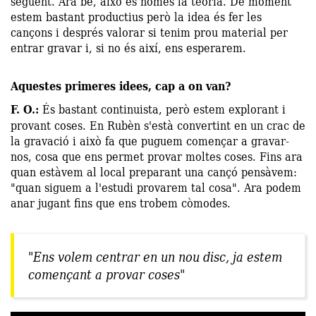
següent. Ara bé, això és només la teoria. De moment
estem bastant productius però la idea és fer les
cançons i després valorar si tenim prou material per
entrar gravar i, si no és així, ens esperarem.
Aquestes primeres idees, cap a on van?
F. O.:
És bastant continuista, però estem explorant i
provant coses. En Rubèn s'està convertint en un crac de
la gravació i això fa que puguem començar a gravar-
nos, cosa que ens permet provar moltes coses. Fins ara
quan estàvem al local preparant una cançó pensàvem:
"quan siguem a l'estudi provarem tal cosa
"
. Ara podem
anar jugant fins que ens trobem còmodes.
"Ens volem centrar en un nou disc, ja estem
començant a provar coses"