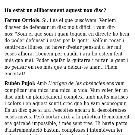
Ha estat un alliberament aquest nou disc?
Ferran Orriols:
Sí, i és el que buscàvem. Veníem
d'haver de defensar un disc molt difícil i vam dir-
nos:
"S
om el que som i quan toquem en directe ho hem
de poder defensar i estar per la gent
"
. Volíem tocar i
sentir-nos lliures, no haver d'estar pensant a fer mil
coses alhora. Toquem per gaudir i ara ho estem fent
més que mai. Poder agafar la guitarra i mirar la gent i
no pensar en res més que a deixar-te anar... l'hem
encertat!
Rubèn Pujol:
Amb
L'origen de les absències
ens vam
complicar una mica una mica la vida. Vam voler fer un
disc amb un plantejament complex, amb molts matisos
i colors i en aquest sentit crec que ho vam aconseguir.
És un disc que si ara l'escoltes encara hi descobreixes
coses noves. Però portar això a la pràctica tècnicament
era gairebé impossible, i més sent tres. Hi havia parts
d'instrumentació bastant complexes i intentàvem fer