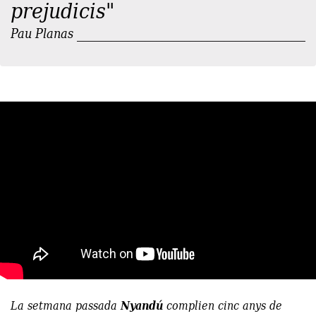
prejudicis"
Pau Planas
La setmana passada
Nyandú
complien cinc anys de