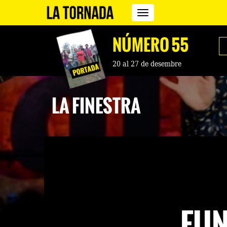
Revista
La
Tornada
NÚMERO 55
20 al 27 de desembre
LA FINESTRA
FUN