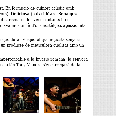
ist. En formació de quintet acústic amb
cors),
Deliciosa
(baix) i
Marc Benaiges
l carisma de les veus cantants i les
anava més enllà d'uns nostàlgics apassionats
s que dura. Perquè el que aquests senyors
r un producte de meticulosa qualitat amb un
impertorbable a la invasió romana: la senyora
Fundación Tony Manero s'encarregarà de la