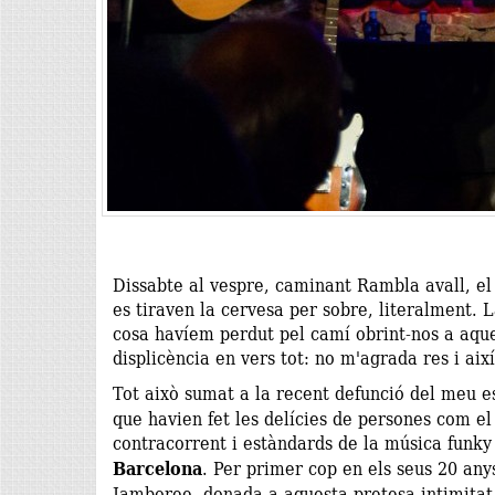
Dissabte al vespre, caminant Rambla avall, e
es tiraven la cervesa per sobre, literalment. 
cosa havíem perdut pel camí obrint-nos a aqu
displicència en vers tot: no m'agrada res i ai
Tot això sumat a la recent defunció del meu es
que havien fet les delícies de persones com el
contracorrent i estàndards de la música funky
Barcelona
. Per primer cop en els seus 20 any
Jamboree, donada a aquesta pretesa intimitat