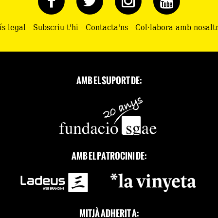
ís legal
-
Subscriu-t'hi
-
Contacta'ns
-
Col·labora amb nosalt
AMB EL SUPORT DE:
AMB EL PATROCINI DE:
MITJÀ ADHERIT A: