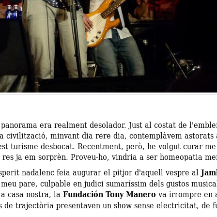
l panorama era realment desolador. Just al costat de l'emb
La civilització, minvant dia rere dia, contemplàvem astorats
est turisme desbocat. Recentment, però, he volgut curar-me
xí res ja em sorprèn. Proveu-ho, vindria a ser homeopatia me
perit nadalenc feia augurar el pitjor d'aquell vespre al
Jam
 meu pare, culpable en judici sumaríssim dels gustos musicals
 a casa nostra, la
Fundación Tony Manero
va irrompre en a
s de trajectòria presentaven un show sense electricitat, de f
.