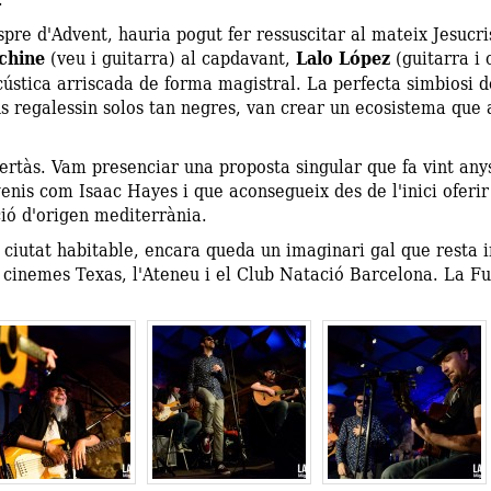
pre d'Advent, hauria pogut fer ressuscitar al mateix Jesucr
chine
(veu i guitarra) al capdavant,
Lalo López
(guitarra i 
cústica arriscada de forma magistral. La perfecta simbiosi de
s regalessin solos tan negres, van crear un ecosistema que 
certàs. Vam presenciar una proposta singular que fa vint any
nis com Isaac Hayes i que aconsegueix des de l'inici oferi
ió d'origen mediterrània.
ciutat habitable, encara queda un imaginari gal que resta 
s cinemes Texas, l'Ateneu i el Club Natació Barcelona. La 