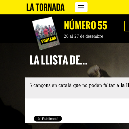
Revista
La
Tornada
NÚMERO 55
20 al 27 de desembre
LA LLISTA DE...
5 cançons en català que no poden faltar a
la l