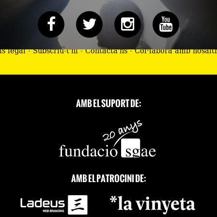
ís legal
-
Subscriu-t'hi
-
Contacta'ns
-
Col·labora amb nosalt
AMB EL SUPORT DE:
AMB EL PATROCINI DE: