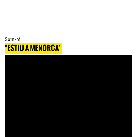
Som-hi
"ESTIU A MENORCA"