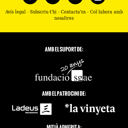
Avís legal
-
Subscriu-t'hi
-
Contacta'ns
-
Col·labora amb
nosaltres
AMB EL SUPORT DE:
AMB EL PATROCINI DE:
MITJÀ ADHERIT A: