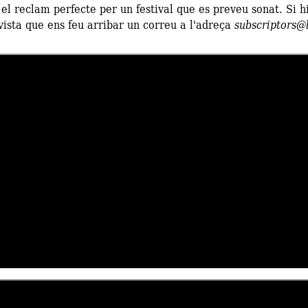
el reclam perfecte per un festival que es preveu sonat. Si 
evista que ens feu arribar un correu a l'adreça
subscriptors@