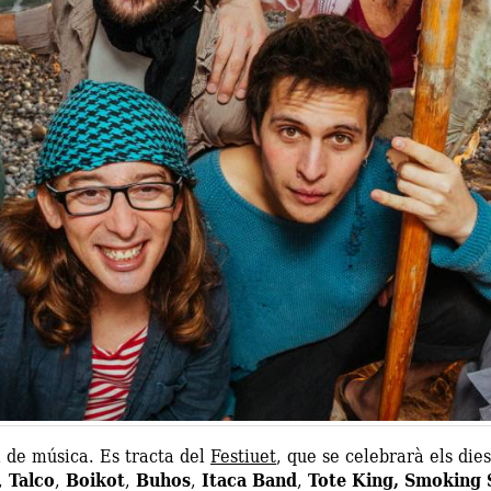
l de música. Es tracta del
Festiuet
, que se celebrarà els die
,
Talco
,
Boikot
,
Buhos
,
Itaca Band
,
Tote King,
Smoking 