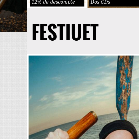
12% de descompte
Dos CDs
FESTIUET