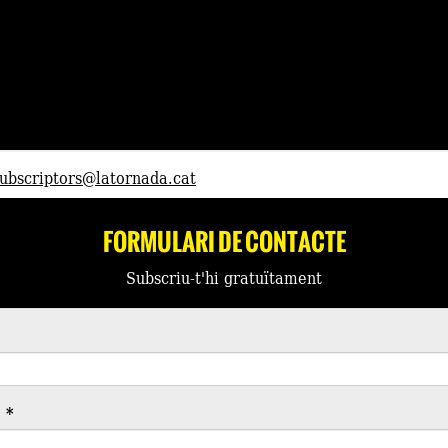
ubscriptors@latornada.cat
FORMULARI DE CONTACTE
Subscriu-t'hi gratuïtament
c
*