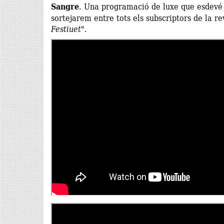
Sangre
. Una programació de luxe que esdevé 
sortejarem entre tots els subscriptors de la r
Festiuet"
.