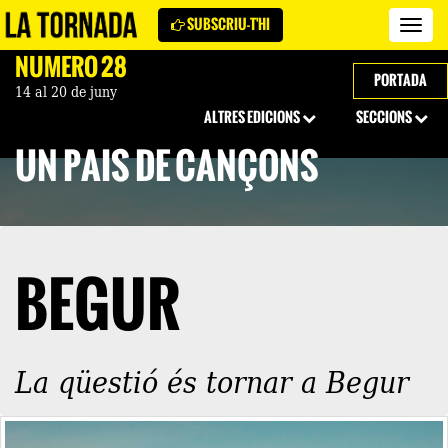
SUBSCRIU-T'HI
Revi
La
NÚMERO 28
Torn
PORTADA
14 al 20 de juny
ALTRES EDICIONS
SECCIONS
UN PAÍS DE CANÇONS
BEGUR
La qüestió és tornar a Begur