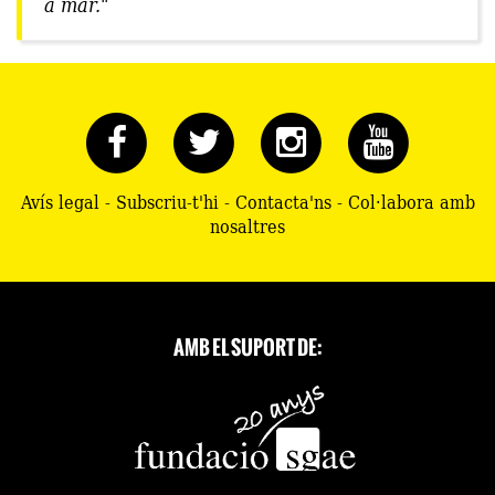
a mar."
Avís legal
-
Subscriu-t'hi
-
Contacta'ns
-
Col·labora amb
nosaltres
AMB EL SUPORT DE: