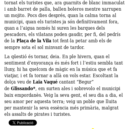
tornat els turistes que, ara guarnits de blanc immaculat
i amb barret de palla, ballen boleros mentre xarrupen
un mojito. Pocs dies després, quan la calma torna al
municipi, quan els turistes ja són definitivament fora,
quan a l’aigua només hi suren les barques dels
pescadors, els vilatans poden gaudir, per fi, del pedrís
de la
Plaça de la Vila
tot fent-la petar amb els de
sempre sota el sol minvant de tardor.
La qüestió és tornar, deia. En ple hivern, quan el
sentiment d’enyorança és més fort i l’estiu sembla tant
lluny, hi ha quelcom de màgic en la música que et fa
viatjar, i et fa tornar a allà on vols estar. Escoltant la
dolça veu de
Laia Vaqué
cantant “Begur”
de
Glissando*
, em surten ales i sobrevolo el municipi
baix empordanès. Veig la seva gent, el seu dia a dia, el
seu amor per aquesta terra; veig un poble que lluita
per mantenir la seva essència més primària, malgrat
els assalts de pirates i turistes.