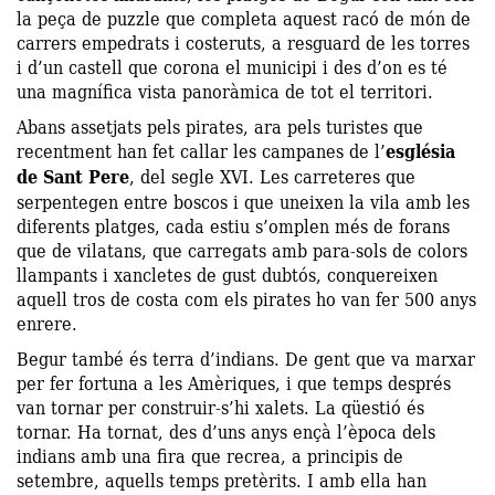
la peça de puzzle que completa aquest racó de món de
carrers empedrats i costeruts, a resguard de les torres
i d’un castell que corona el municipi i des d’on es té
una magnífica vista panoràmica de tot el territori.
Abans assetjats pels pirates, ara pels turistes que
recentment han fet callar les campanes de l’
església
de Sant Pere
, del segle XVI. Les carreteres que
serpentegen entre boscos i que uneixen la vila amb les
diferents platges, cada estiu s’omplen més de forans
que de vilatans, que carregats amb para-sols de colors
llampants i xancletes de gust dubtós, conquereixen
aquell tros de costa com els pirates ho van fer 500 anys
enrere.
Begur també és terra d’indians. De gent que va marxar
per fer fortuna a les Amèriques, i que temps després
van tornar per construir-s’hi xalets. La qüestió és
tornar. Ha tornat, des d’uns anys ençà l’època dels
indians amb una fira que recrea, a principis de
setembre, aquells temps pretèrits. I amb ella han