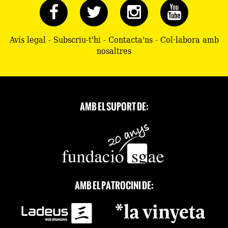
Avís legal
-
Subscriu-t'hi
-
Contacta'ns
-
Col·labora amb
nosaltres
AMB EL SUPORT DE:
AMB EL PATROCINI DE: