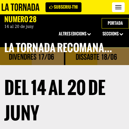
SUBSCRIU-T'HI
Revi
La
NÚMERO 28
Torn
PORTADA
14 al 20 de juny
ALTRES EDICIONS
SECCIONS
LA TORNADA RECOMANA...
DEL 14 AL 20 DE
JUNY