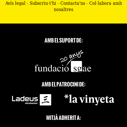
Avís legal
-
Subscriu-t'hi
-
Contacta'ns
-
Col·labora amb
nosaltres
AMB EL SUPORT DE:
AMB EL PATROCINI DE:
MITJÀ ADHERIT A: