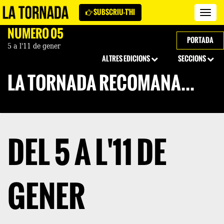
SUBSCRIU-T'HI
Revi
La
NÚMERO 05
Torn
PORTADA
5 a l'11 de gener
ALTRES EDICIONS
SECCIONS
LA TORNADA RECOMANA...
DEL 5 A L'11 DE
GENER