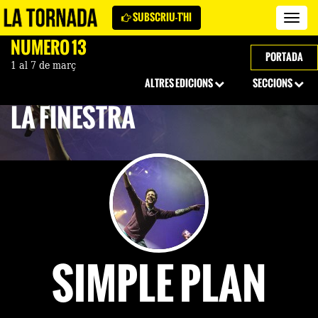
SUBSCRIU-T'HI
Revi
La
NÚMERO 13
Torn
PORTADA
1 al 7 de març
ALTRES EDICIONS
SECCIONS
LA FINESTRA
SIMPLE PLAN