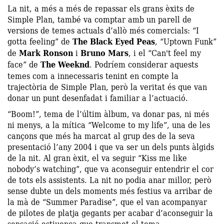
La nit, a més a més de repassar els grans èxits de
Simple Plan, també va comptar amb un parell de
versions de temes actuals d’allò més comercials: “I
gotta feeling” de
The Black Eyed Peas
, “Uptown Funk”
de
Mark Ronson
i
Bruno Mars
, i el “Can't feel my
face” de
The Weeknd
. Podríem considerar aquests
temes com a innecessaris tenint en compte la
trajectòria de Simple Plan, però la veritat és que van
donar un punt desenfadat i familiar a l’actuació.
“Boom!”, tema de l’últim àlbum, va donar pas, ni més
ni menys, a la mítica “Welcome to my life”, una de les
cançons que més ha marcat al grup des de la seva
presentació l’any 2004 i que va ser un dels punts àlgids
de la nit. Al gran èxit, el va seguir “Kiss me like
nobody’s watching”, que va aconseguir entendrir el cor
de tots els assistents. La nit no podia anar millor, però
sense dubte un dels moments més festius va arribar de
la mà de “Summer Paradise”, que el van acompanyar
de pilotes de platja gegants per acabar d’aconseguir la
sensació estiuenca que transmet el tema.