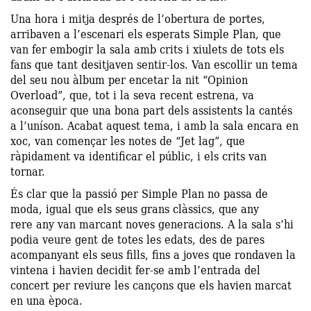
Una hora i mitja després de l’obertura de portes,
arribaven a l’escenari els esperats Simple Plan, que
van fer embogir la sala amb crits i xiulets de tots els
fans que tant desitjaven sentir-los. Van escollir un tema
del seu nou àlbum per encetar la nit “Opinion
Overload”, que, tot i la seva recent estrena, va
aconseguir que una bona part dels assistents la cantés
a l’uníson. Acabat aquest tema, i amb la sala encara en
xoc, van començar les notes de “Jet lag”, que
ràpidament va identificar el públic, i els crits van
tornar.
És clar que la passió per Simple Plan no passa de
moda, igual que els seus grans clàssics, que any
rere any van marcant noves generacions. A la sala s’hi
podia veure gent de totes les edats, des de pares
acompanyant els seus fills, fins a joves que rondaven la
vintena i havien decidit fer-se amb l’entrada del
concert per reviure les cançons que els havien marcat
en una època.