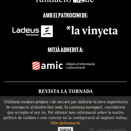
AMB EL PATROCINI DE:
MITJÀ ADHERIT A:
REVISTA LA TORNADA
C/Ramon Muntaner, 22, 3r, 2a 17005 Girona - T. 616 70
Utilitzem cookies pròpies i de tercers per millorar la seva experiència
49 74
redaccio@latornada.cat
de navegació al nostre lloc web. Si continua navegant, considerem
que accepta el seu ús. Pot obtenir més informació sobre la nostra
política de cookies i com canviar-ne la configuració al següent enllaç:
Més informació
LADEUS WEB BRANDING