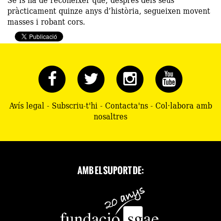
pràcticament quinze anys d’història, segueixen movent
masses i robant cors.
Avís legal
-
Subscriu-t'hi
-
Contacta'ns
-
Col·labora amb
nosaltres
AMB EL SUPORT DE: