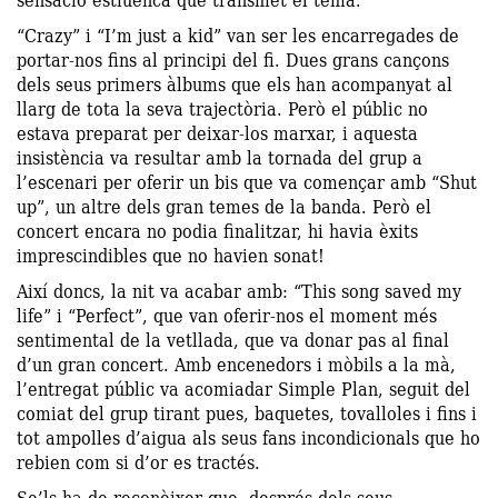
“Crazy” i “I’m just a kid” van ser les encarregades de
portar-nos fins al principi del fi. Dues grans cançons
dels seus primers àlbums que els han acompanyat al
llarg de tota la seva trajectòria. Però el públic no
estava preparat per deixar-los marxar, i aquesta
insistència va resultar amb la tornada del grup a
l’escenari per oferir un bis que va començar amb “Shut
up”, un altre dels gran temes de la banda. Però el
concert encara no podia finalitzar, hi havia èxits
imprescindibles que no havien sonat!
Així doncs, la nit va acabar amb: “This song saved my
life” i “Perfect”, que van oferir-nos el moment més
sentimental de la vetllada, que va donar pas al final
d’un gran concert. Amb encenedors i mòbils a la mà,
l’entregat públic va acomiadar Simple Plan, seguit del
comiat del grup tirant pues, baquetes, tovalloles i fins i
tot ampolles d’aigua als seus fans incondicionals que ho
rebien com si d’or es tractés.
Se’ls ha de reconèixer que, després dels seus