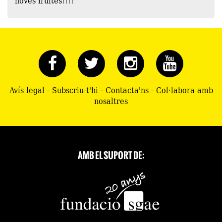
Avís legal
-
Subscriu-t'hi
-
Contacta'ns
-
Col·labora amb
nosaltres
AMB EL SUPORT DE: