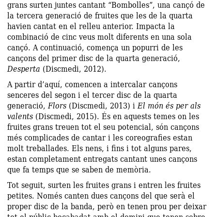
grans surten juntes cantant “Bombolles”, una cançó de
la tercera generació de fruites que les de la quarta
havien cantat en el relleu anterior. Impacta la
combinació de cinc veus molt diferents en una sola
cançó. A continuació, comença un popurri de les
cançons del primer disc de la quarta generació,
Desperta
(Discmedi, 2012).
A partir d’aquí, comencen a intercalar cançons
senceres del segon i el tercer disc de la quarta
generació,
Flors
(Discmedi, 2013) i
El món és per als
valents
(Discmedi, 2015). És en aquests temes on les
fruites grans treuen tot el seu potencial, són cançons
més complicades de cantar i les coreografies estan
molt treballades. Els nens, i fins i tot alguns pares,
estan completament entregats cantant unes cançons
que fa temps que se saben de memòria.
Tot seguit, surten les fruites grans i entren les fruites
petites. Només canten dues cançons del que serà el
proper disc de la banda, però en tenen prou per deixar
tot el públic bocabadat amb el domini que tenen sobre