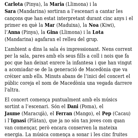
Carlota
(Pinya), la
Maria
(Llimona) i la
Sara
(Mandarina) sortiran a l’escenari a cantar les
cançons que han estat interpretant durant cinc anys i el
primer en què la
Mar
(Maduixa), la
Noa
(Kiwi),
l’
Anna
(Pinya), la
Gina
(Llimona) i la
Lota
(Mandarina) agafaran el relleu del grup.
L’ambient a dins la sala és impressionant. Nens corrent
per la sala, pares amb els seus fills a coll i nois que fa
poc que han deixat enrere la infantesa i que han vingut
a acomiadar-se de la generació de Macedònia que va
créixer amb ells. Minuts abans de l’inici del concert el
públic coreja el nom de Macedònia una vegada darrere
l'altra.
El concert comença puntualment amb els músics
sortint a l’escenari. Són el
Dani
(Poma), el
Jaume
(Maracujà), el
Ferran
(Mango), el
Pep
(Cacau)
i l’
Ignasi
(Plàtan), que ja no són tan joves com quan
van començar, però encara conserven la mateixa
energia. La música comença a sonar i les cinc fruites