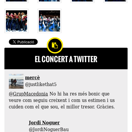
EL CONCERT A TWITTER
mercè
‏@justlikethat5
@GrupMacedonia
No hi ha res més bonic que
veure com seguiu creixent i com us estimen i us
cuiden com el que sou, el millor tresor. Gràcies.
Jordi Noguer
‏@JordiNoguerBau