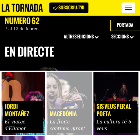
SUBSCRIU-T'HI
Revi
La
NÚMERO 62
Torn
PORTADA
7 al 13 de febrer
ALTRES EDICIONS
SECCIONS
EN DIRECTE
JORDI
SIS VEUS PER AL
MONTAÑEZ
MACEDÒNIA
POETA
El viatge
La fruita
La cultura té 6
d'Elionor
continua girant
veus