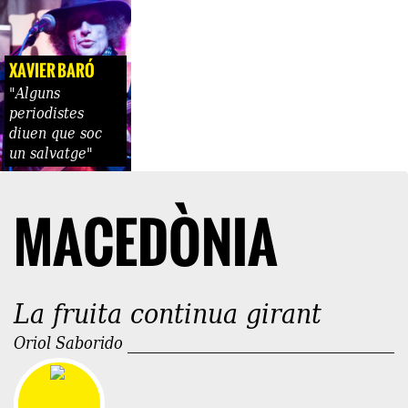
XAVIER BARÓ
"Alguns
periodistes
diuen que soc
un salvatge"
MACEDÒNIA
La fruita continua girant
Oriol Saborido