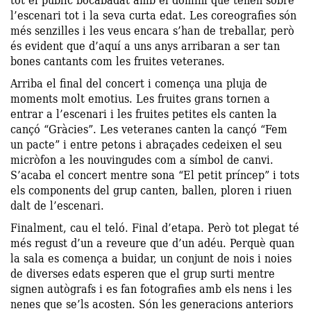
l’escenari tot i la seva curta edat. Les coreografies són
més senzilles i les veus encara s’han de treballar, però
és evident que d’aquí a uns anys arribaran a ser tan
bones cantants com les fruites veteranes.
Arriba el final del concert i comença una pluja de
moments molt emotius. Les fruites grans tornen a
entrar a l’escenari i les fruites petites els canten la
cançó “Gràcies”. Les veteranes canten la cançó “Fem
un pacte” i entre petons i abraçades cedeixen el seu
micròfon a les nouvingudes com a símbol de canvi.
S’acaba el concert mentre sona “El petit príncep” i tots
els components del grup canten, ballen, ploren i riuen
dalt de l’escenari.
Finalment, cau el teló. Final d’etapa. Però tot plegat té
més regust d’un a reveure que d’un adéu. Perquè quan
la sala es comença a buidar, un conjunt de nois i noies
de diverses edats esperen que el grup surti mentre
signen autògrafs i es fan fotografies amb els nens i les
nenes que se’ls acosten. Són les generacions anteriors