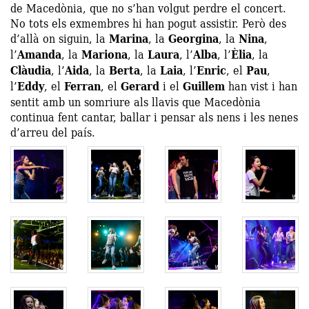
de Macedònia, que no s’han volgut perdre el concert.
No tots els exmembres hi han pogut assistir. Però des
d’allà on siguin, la
Marina
, la
Georgina
, la
Nina
,
l’
Amanda
, la
Mariona
, la
Laura
, l’
Alba
, l’
Èlia
, la
Clàudia
, l’
Aida
, la
Berta
, la
Laia
, l’
Enric
, el
Pau
,
l’
Eddy
, el
Ferran
, el
Gerard
i el
Guillem
han vist i han
sentit amb un somriure als llavis que Macedònia
continua fent cantar, ballar i pensar als nens i les nenes
d’arreu del país.