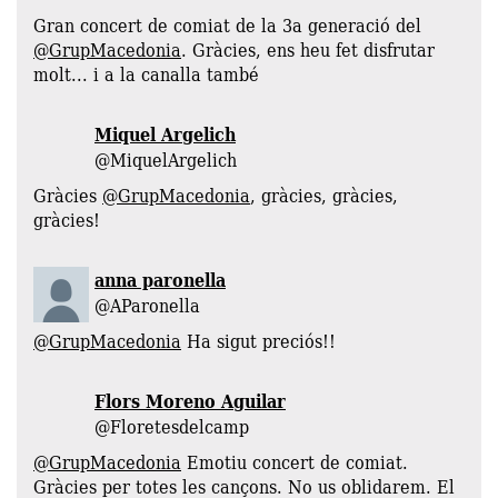
Gran concert de comiat de la 3a generació del
@GrupMacedonia
. Gràcies, ens heu fet disfrutar
molt... i a la canalla també
Miquel Argelich
@MiquelArgelich
Gràcies
@GrupMacedonia
, gràcies, gràcies,
gràcies!
anna paronella
‏@AParonella
@GrupMacedonia
Ha sigut preciós!!
Flors Moreno Aguilar
@Floretesdelcamp
@GrupMacedonia
Emotiu concert de comiat.
Gràcies per totes les cançons. No us oblidarem. El