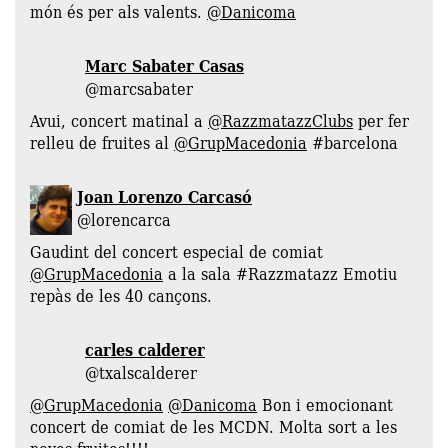
món és per als valents.
@Danicoma
Marc Sabater Casas
@marcsabater
Avui, concert matinal a
@RazzmatazzClubs
per fer
relleu de fruites al
@GrupMacedonia
#barcelona
Joan Lorenzo Carcasó
‏@lorencarca
Gaudint del concert especial de comiat
@GrupMacedonia
a la sala #Razzmatazz Emotiu
repàs de les 40 cançons.
carles calderer
‏@txalscalderer
@GrupMacedonia
@Danicoma
Bon i emocionant
concert de comiat de les MCDN. Molta sort a les
noves fruites!!!!