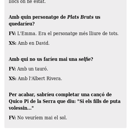
llocs on he estat.
Amb quin personatge de
Plats Bruts
us
quedaríeu?
FV:
L'Emma. Era el personatge més lliure de tots.
XS:
Amb en David.
Amb qui no us faríeu mai una
selfie
?
FV:
Amb un tauró.
XS:
Amb l'Albert Rivera.
Per acabar, sabríeu completar una cançó de
Quico Pi de la Serra que diu: "Si els fills de puta
volessin..."
FV:
No veuríem mai el sol.