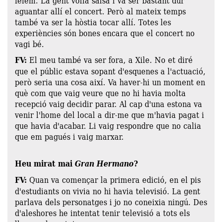
fèiem. La gent volia salsa i va ser bastant dur
aguantar allí el concert. Però al mateix temps
també va ser la hòstia tocar allí. Totes les
experiències són bones encara que el concert no
vagi bé.
FV:
El meu també va ser fora, a Xile. No et diré
que el públic estava sopant d'esquenes a l'actuació,
però seria una cosa així. Va haver-hi un moment en
què com que vaig veure que no hi havia molta
recepció vaig decidir parar. Al cap d'una estona va
venir l'home del local a dir-me que m'havia pagat i
que havia d'acabar. Li vaig respondre que no calia
que em pagués i vaig marxar.
Heu mirat mai
Gran Hermano
?
FV:
Quan va començar la primera edició, en el pis
d'estudiants on vivia no hi havia televisió. La gent
parlava dels personatges i jo no coneixia ningú. Des
d'aleshores he intentat tenir televisió a tots els