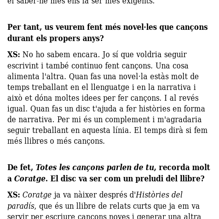
Per tant, us veurem fent més novel·les que cançons
durant els propers anys?
XS:
No ho sabem encara. Jo sí que voldria seguir
escrivint i també continuo fent cançons. Una cosa
alimenta l'altra. Quan fas una novel·la estàs molt de
temps treballant en el llenguatge i en la narrativa i
això et dóna moltes idees per fer cançons. I al revés
igual. Quan fas un disc t'ajuda a fer històries en forma
de narrativa. Per mi és un complement i m'agradaria
seguir treballant en aquesta línia. El temps dirà si fem
més llibres o més cançons.
De fet,
Totes les cançons parlen de tu
, recorda molt
a
Coratge
. El disc va ser com un preludi del llibre?
XS:
Coratge
ja va nàixer després d'
Històries del
paradís
, que és un llibre de relats curts que ja em va
servir per escriure cançons noves i generar una altra