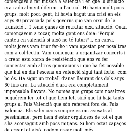
començava a fer música a València i en què la situació
era radicalment diferent a l'actual. Hi havia molt pocs
grups, molt poca gent, hi havia hagut una crisi en els
anys 80 provocada pels governs que van eixir de la
transició... I tenia ganes de retratar eixa situació. Quan
començàvem a tocar, molta gent ens deia: 'Perquè
canteu en valencià si això no té futur?' i, en canvi,
molts joves vam triar fer-ho i vam apostar per nosaltres
com a col·lectiu. Vam començar a organitzar concerts i
a crear esta xarxa de resistència que ens va fer
connectar amb altres generacions i que ha fet possible
que hui en dia l'escena en valencià sigui tant forta com
ho és. Ha sigut un treball d'anar llaurant des dels anys
60 fins ara. La situació d'ara era completament
impensable llavors. No només que grups com nosaltres
poguérem fer tot el que hem fet, sinó que hi haja tants
grups al País Valencià que són referent fora del País
Valencià. Els valencians sempre estem avesats al
pessimisme, però hem d'estar orgullosos de tot el que
s'ha aconseguit amb pocs mitjans. Si hem estat capaços
de crear tot això, podem crear molt més.