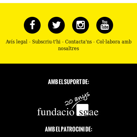
Avís legal
-
Subscriu-t'hi
-
Contacta'ns
-
Col·labora amb
nosaltres
AMB EL SUPORT DE:
AMB EL PATROCINI DE: