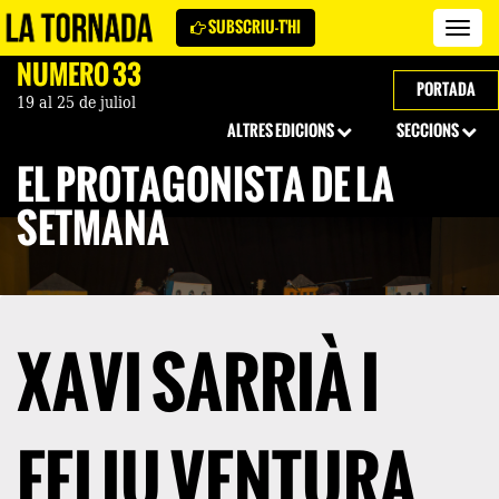
SUBSCRIU-T'HI
Revi
La
NÚMERO 33
Torn
PORTADA
19 al 25 de juliol
ALTRES EDICIONS
SECCIONS
EL PROTAGONISTA DE LA
SETMANA
XAVI SARRIÀ I
FELIU VENTURA