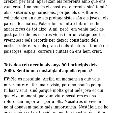
créixer, per tant, apareixen els referents amb què ens
vam criar. I no només els nostres referents, sinó també
els d'anteriors generacions, perquè els dos llibres
coincideixen en què els protagonistes són els joves i els
pares i les mares. Potser fem un altre llibre i no hi
apareix res de tot això. A mi, però, em venia molt de
gust parlar de les nostres vides i fer un viatge per les
vivències i pels records per deixar constància dels
nostres referents, dels grans i dels xicotets. I també de
paisatges, espais, carrers i ciutats on ens hem criat.
Tots dos retrocediu als anys 90 i principis dels
2000. Sentiu una nostàlgia d'aquella època?
FV:
No és nostàlgia. Arriba un moment en què vols
mirar enrere i fer una revisió, però no només pel que
tu has viscut, sinó perquè molta gent més jove et diu
que eixe moment que vam viure nosaltres és una
referència important per a ells. Nosaltres el vivíem i
no hi donàvem molta més importància. Nostàlgia no ho
és perquè ara la situació, en molts aspectes, és millor.