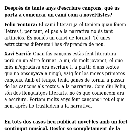
Després de tants anys d'escriure cançons, què us
porta a començar un camí com a novel·listes?
Feliu Ventura:
El camí literari ja el teníem quan fèiem
lletres i, per tant, el pas a la narrativa no és tant
artificiós. És només un canvi de format. Té unes
estructures diferents i has d'aprendre de nou.
Xavi Sarrià:
Quan fas cançons estàs fent literatura,
però en un altre format. A mi, de molt jovenet, el que
més m'agradava era escriure i, a partir d'uns textos
que no ensenyava a ningú, vaig fer les meves primeres
cançons. Amb el temps, tenia ganes de tornar a passar
de les cançons als textos, a la narrativa. Com diu Feliu,
són dos llenguatges literaris, no és que comencem ara
a escriure. Portem molts anys fent cançons i tot el que
hem après ho traslladem a la narrativa.
En tots dos casos heu publicat novel·les amb un fort
contingut musical. Desfer-se completament de la