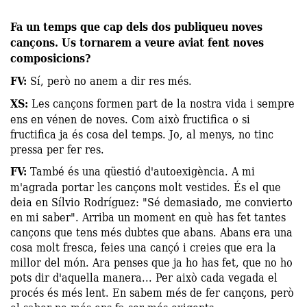
Fa un temps que cap dels dos publiqueu noves
cançons. Us tornarem a veure aviat fent noves
composicions?
FV:
Sí, però no anem a dir res més.
XS:
Les cançons formen part de la nostra vida i sempre
ens en vénen de noves. Com això fructifica o si
fructifica ja és cosa del temps. Jo, al menys, no tinc
pressa per fer res.
FV:
També és una qüestió d'autoexigència. A mi
m'agrada portar les cançons molt vestides. És el que
deia en Sílvio Rodríguez: "Sé demasiado, me convierto
en mi saber". Arriba un moment en què has fet tantes
cançons que tens més dubtes que abans. Abans era una
cosa molt fresca, feies una cançó i creies que era la
millor del món. Ara penses que ja ho has fet, que no ho
pots dir d'aquella manera... Per això cada vegada el
procés és més lent. En sabem més de fer cançons, però
el saber-ne més ens fa ser més exigents.