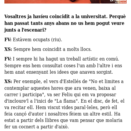
Vosaltres ja havíeu coincidit a la universitat. Perquè
han passat tants anys abans no us hem pogut veure
junts a l'escenari?
FV:
Estàvem ocupats (riu).
XS:
Sempre hem coincidit a molts llocs.
FV:
I sempre hi ha hagut un treball artístic en comú.
Sempre ens hem consultat coses l'un amb l'altre i ens
hem anat ensenyant les idees que anaven sorgint.
XS:
Per exemple, el vers d'Estellés de "No et limites a
contemplar aquestes hores que ara venen, baixa al
carrer i participa", va ser Feliu qui em va proposar
d'incloure'l a l'inici de "La flama". En el disc, de fet, el
va recitar ell. Hem viscut vides paral·leles, però ell
feia cançó d'autor i nosaltres fèiem un altre estil. Ha
estat a partir dels llibres que vam pensar que molaria
fer un cocnert a partir d'això.