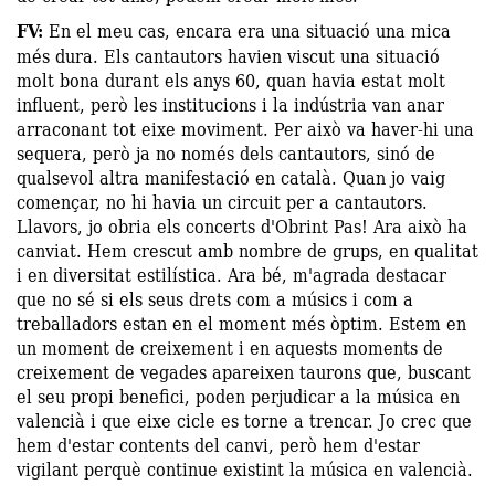
FV:
En el meu cas, encara era una situació una mica
més dura. Els cantautors havien viscut una situació
molt bona durant els anys 60, quan havia estat molt
influent, però les institucions i la indústria van anar
arraconant tot eixe moviment. Per això va haver-hi una
sequera, però ja no només dels cantautors, sinó de
qualsevol altra manifestació en català. Quan jo vaig
començar, no hi havia un circuit per a cantautors.
Llavors, jo obria els concerts d'Obrint Pas! Ara això ha
canviat. Hem crescut amb nombre de grups, en qualitat
i en diversitat estilística. Ara bé, m'agrada destacar
que no sé si els seus drets com a músics i com a
treballadors estan en el moment més òptim. Estem en
un moment de creixement i en aquests moments de
creixement de vegades apareixen taurons que, buscant
el seu propi benefici, poden perjudicar a la música en
valencià i que eixe cicle es torne a trencar. Jo crec que
hem d'estar contents del canvi, però hem d'estar
vigilant perquè continue existint la música en valencià.