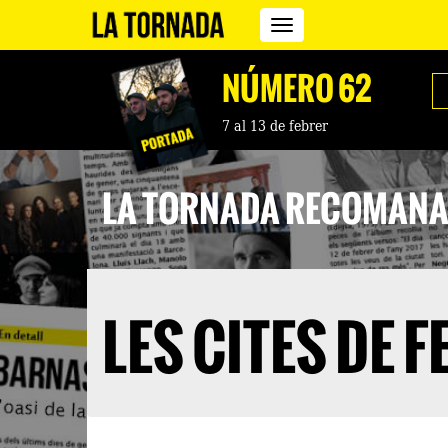
Revista
La
Tornada
NÚMERO 62
7 al 13 de febrer
LA TORNADA RECOMANA.
LES CITES DE 