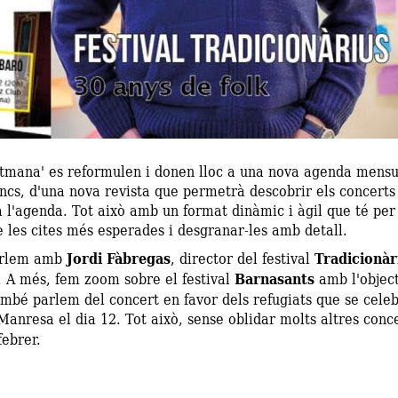
etmana' es reformulen i donen lloc a una nova agenda mensua
ncs, d'una nova revista que permetrà descobrir els concerts
 l'agenda. Tot això amb un format dinàmic i àgil que té per
 les cites més esperades i desgranar-les amb detall.
parlem amb
Jordi Fàbregas
, director del festival
Tradicionàr
l. A més, fem zoom sobre el festival
Barnasants
amb l'object
mbé parlem del concert en favor dels refugiats que se celebr
Manresa el dia 12. Tot això, sense oblidar molts altres conc
febrer.