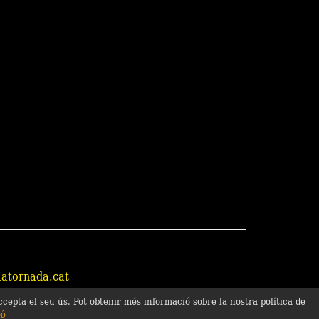
atornada.cat
cepta el seu ús. Pot obtenir més informació sobre la nostra política de
ió