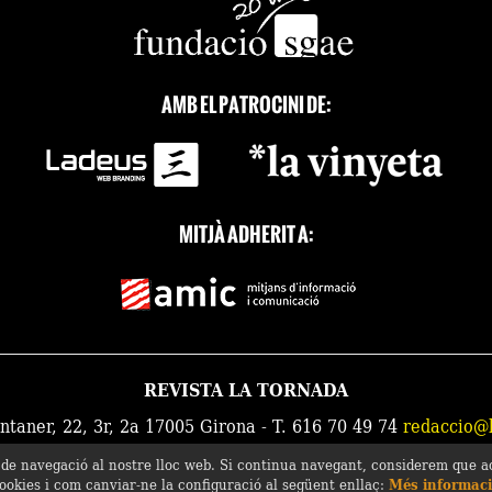
AMB EL PATROCINI DE:
MITJÀ ADHERIT A:
REVISTA LA TORNADA
aner, 22, 3r, 2a 17005 Girona - T. 616 70 49 74
redaccio@l
a de navegació al nostre lloc web. Si continua navegant, considerem que ac
ookies i com canviar-ne la configuració al següent enllaç:
Més informac