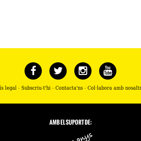
ís legal
-
Subscriu-t'hi
-
Contacta'ns
-
Col·labora amb nosalt
AMB EL SUPORT DE: