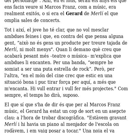
del personatge". Així, en el fons, seran els anys els que
ens facin veure si Marcos Franz, com a músic, era
realment exitós, o si era el
Gerard
de
Merlí
el que
omplia sales de concerts.
Tot i així, el jove ho té clar, que no vol mesclar
ambdues feines i que, en contra del que pensa alguna
gent, “això no és gens un producte per treure tajada de
Merlí
, ni molt menys". Quan li demano què creu que
acabarà pesant més –teatre o música– m'explica que
ambdues li encanten. Per una banda, “sempre he
somiat a ser una puta estrella de rock”. Però, per
l'altra, “en el món del cine crec que estic en una
situació bona i puc tirar força per aquí, a més que
m'encanta. Hi vull entrar i vull fer més projectes." Com
sempre, el temps ho dirà, suposo.
El que sí que s'ha de dir és que per al Marcos Franz
músic, el Gerard ha estat un cop de sort en un asepcte
clau: a l'hora de trobar discogràfica. "Estàvem gravant
Merlí
i hi havia un piano al menjador de l'escola on
rodàvem, i em vaig posar a tocar." Una noia el va