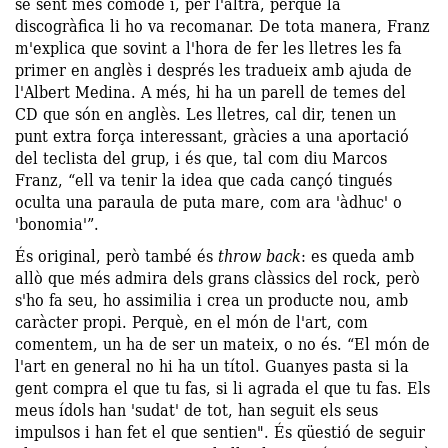
se sent més còmode i, per l'altra, perquè la
discogràfica li ho va recomanar. De tota manera, Franz
m'explica que sovint a l'hora de fer les lletres les fa
primer en anglès i després les tradueix amb ajuda de
l'Albert Medina. A més, hi ha un parell de temes del
CD que són en anglès. Les lletres, cal dir, tenen un
punt extra força interessant, gràcies a una aportació
del teclista del grup, i és que, tal com diu Marcos
Franz, “ell va tenir la idea que cada cançó tingués
oculta una paraula de puta mare, com ara 'àdhuc' o
'bonomia'”.
És original, però també és
throw back
: es queda amb
allò que més admira dels grans clàssics del rock, però
s'ho fa seu, ho assimilia i crea un producte nou, amb
caràcter propi. Perquè, en el món de l'art, com
comentem, un ha de ser un mateix, o no és. “El món de
l'art en general no hi ha un títol. Guanyes pasta si la
gent compra el que tu fas, si li agrada el que tu fas. Els
meus ídols han 'sudat' de tot, han seguit els seus
impulsos i han fet el que sentien". És qüestió de seguir