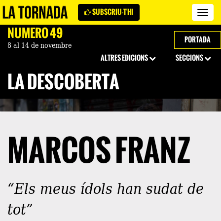
SUBSCRIU-T'HI
Revi
La
NÚMERO 49
Torn
PORTADA
8 al 14 de novembre
ALTRES EDICIONS
SECCIONS
LA DESCOBERTA
MARCOS FRANZ
“Els meus ídols han sudat de
tot”