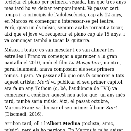
teclejar el piano per primera vegada, fins que tres anys
més tard ho va deixar temporalment. Va passar cert
temps i, a principis de l'adolescència, cap als 12 anys,
en Marcos va començar a interessar-se pel teatre.
Però, quan un és músic, sempre acaba tornant a tocar,
així que el jove va recuperar el piano cap als 15 anys, i
va començar també a tocar la guitarra.
Música i teatre es van mesclar i es van alinear les
estrelles i Franz va començar a aparèixer a la gran
pantalla el 2010, amb el film
La Mosquitera
, mentre,
paral·lelament, anava composant els seus primers
temes. I pam. Va passar allò que ens fa conèixer a tots
aquest artista:
Merlí
va publicar el seu primer capítol,
ara fa un any. Tothom (o, bé, l'audiència de TV3) va
començar a conèixer aquest nou actor que, un any més
tard, també seria músic. Així, el passat octubre,
Marcos Franz va llençar el seu primer àlbum:
Start
(Discmedi, 2016).
Arriben tard, ell i l'
Albert Medina
(teclista, amic,
músic), però els ho perdono. En Marcos ja m'ha avisat