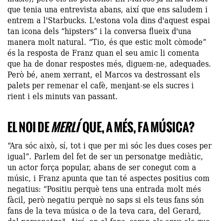
que tenia una entrevista abans, així que ens saludem i
entrem a l'Starbucks. L'estona vola dins d'aquest espai
tan icona dels “hipsters” i la conversa flueix d'una
manera molt natural. “Tio, és que estic molt còmode”
és la resposta de Franz quan el seu amic li comenta
que ha de donar respostes més, diguem-ne, adequades.
Però bé, anem xerrant, el Marcos va destrossant els
palets per remenar el cafè, menjant-se els sucres i
rient i els minuts van passant.
EL NOI DE
MERLÍ
QUE, A MÉS, FA MÚSICA?
“Ara sóc això, sí, tot i que per mi sóc les dues coses per
igual”. Parlem del fet de ser un personatge mediàtic,
un actor força popular, abans de ser conegut com a
músic, i Franz apunta que tan té aspectes positius com
negatius: “Positiu perquè tens una entrada molt més
fàcil, però negatiu perquè no saps si els teus fans són
fans de la teva música o de la teva cara, del Gerard,