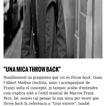
"UNA MICA THROW BACK"
Possiblement us pregunteu què coi és
throw back
. Quan
l'Albert Medina (teclista, amic i acompanyant de
Franz) solta el concepte, jo tampoc acabo d'entendre
com s'aplica això a l'estil musical de Marcos Franz.
Però, bé, només cal pensar-hi una mica per veure que
throw back
fa referència a “tirar enrere”, també