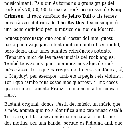
musicalment. És a dir, és tornar als grans grups del
rock dels 70, 80, 90: tornar al rock progressiu de
King
Crimson
, al rock simfònic de
Jehro Tull
o als temes
més clàssics del rock de
The Beatles
. I suposo que és
una bona definició per la música del noi de Mataró.
Aquest personatge que seu al costat del meu guest
parla poc i va jugant o fent quelcom amb el seu mòbil,
però deixa anar unes quantes referències potents.
“Tens una mica de les fases inicials del rock anglès.
També tens aquest punt una mica nostàlgic de rock
més clàssic, tot i que barreges molta cosa simfònica, sí,
a 'Mayday', per exemple, amb els arpegis i els violins...
Tot i que també tens coses més guarres". “Tinc coses
guarríssimes” apunta Franz. I comencen a fer conya i
riure.
Bastant original, doncs, l'estil del músic, un músic que,
a més, apunta que no s'identifica amb cap músic català.
Tot i així, ell fa la seva música en català, i ho fa per
dos motius: per una banda, perquè és l'idioma amb què