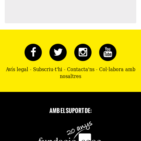
Avís legal
-
Subscriu-t'hi
-
Contacta'ns
-
Col·labora amb
nosaltres
AMB EL SUPORT DE: