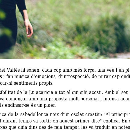
del Vallès hi sonen, cada cop amb més força, una veu i un p
s
i fan música d’emocions, d’introspecció, de mirar cap endin
icar-hi sentiments propis.
ibilitat de la Lu acaricia a tot el qui s’hi acosti. Amb el se
 va començar amb una proposta molt personal i intensa acons
ls endinsar-se és un plaer.
ca de la sabadellenca neix d’un esclat creatiu: "Al principi
 durant temps va sortir en aquest primer disc" explica. En e
es que duia dins des de feia temps i les va traduir en note