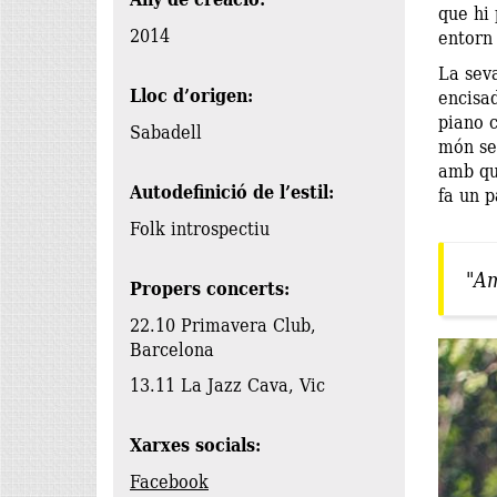
que hi
2014
entorn 
La seva
Lloc d’origen:
encisad
piano c
Sabadell
món se
amb qua
Autodefinició de l’estil:
fa un p
Folk introspectiu
"Am
Propers concerts:
22.10 Primavera Club,
Barcelona
13.11 La Jazz Cava, Vic
Xarxes socials:
Facebook