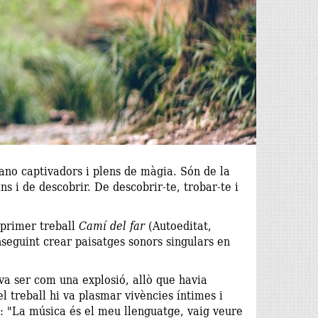
iano captivadors i plens de màgia. Són de la
s i de descobrir. De descobrir-te, trobar-te i
u primer treball
Camí del far
(Autoeditat,
eguint crear paisatges sonors singulars en
 va ser com una explosió, allò que havia
l treball hi va plasmar vivències íntimes i
s: "La música és el meu llenguatge, vaig veure