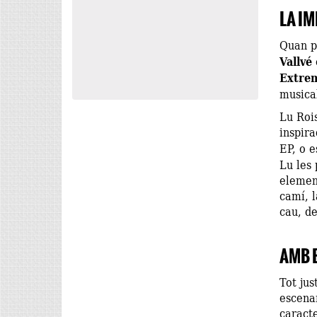
LA I
Quan p
Vallvé
Extre
musica
Lu Rois
inspira
EP, o e
Lu les 
element
camí, 
cau, d
AMB 
Tot jus
escenar
caracte