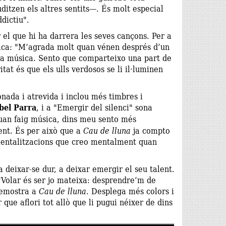
ditzen els altres sentits—. És molt especial
dictiu".
r el que hi ha darrera les seves cançons. Per a
úsica: "M’agrada molt quan vénen després d’un
eva música. Sento que comparteixo una part de
tat és que els ulls verdosos se li il·luminen
ada i atrevida i inclou més timbres i
bel Parra
, i a "Emergir del silenci" sona
uan faig música, dins meu sento més
ent. És per això que a
Cau de lluna
ja compto
rumentalitzacions que creo mentalment quan
 deixar-se dur, a deixar emergir el seu talent.
 "Volar és ser jo mateixa: desprendre’m de
 demostra a
Cau de lluna
. Desplega més colors i
que aflori tot allò que li pugui néixer de dins