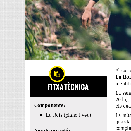
Al cor 
Lu Roi
identif
FITXA TÈCNICA
La sens
2015),
Components:
els qua
Lu Rois (piano i veu)
La músi
guardat
complex
Any de creació: