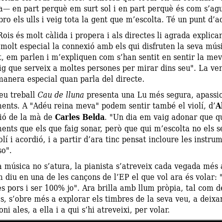
a— en part perquè em surt sol i en part perquè és com s’agu
ro els ulls i veig tota la gent que m’escolta. Té un punt d’ad
ois és molt càlida i propera i als directes li agrada explica
 molt especial la connexió amb els qui disfruten la seva m
t, em parlen i m’expliquen com s’han sentit en sentir la m
ig que serveix a moltes persones per mirar dins seu". La veri
manera especial quan parla del directe.
eu treball
Cau de lluna
presenta una Lu més segura, apassion
ents. A "Adéu reina meva" podem sentir també el violí, d’
A
dió de la mà de
Carles Belda
. "Un dia em vaig adonar que q
ents que els que faig sonar, però que qui m’escolta no els s
lí i acordió, i a partir d’ara tinc pensat incloure les inst
o".
 música no s’atura, la pianista s’atreveix cada vegada més a
 diu en una de les cançons de l’EP el que vol ara és volar:
es pors i ser 100% jo". Ara brilla amb llum pròpia, tal com
s, s’obre més a explorar els timbres de la seva veu, a deixar 
oni ales, a ella i a qui s’hi atreveixi, per volar.