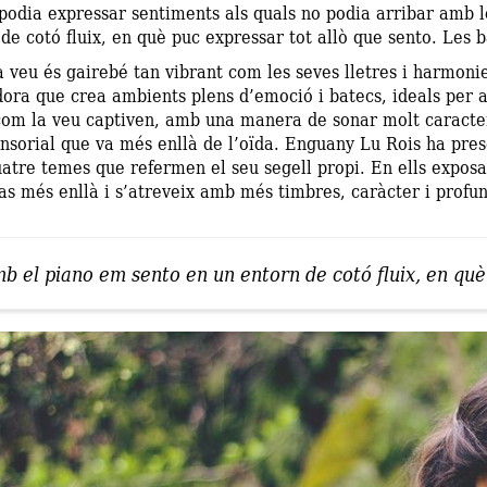
 podia expressar sentiments als quals no podia arribar amb 
de cotó fluix, en què puc expressar tot allò que sento. Les b
 veu és gairebé tan vibrant com les seves lletres i harmoni
ora que crea ambients plens d’emoció i batecs, ideals per 
om la veu captiven, amb una manera de sonar molt caracterís
nsorial que va més enllà de l’oïda. Enguany Lu Rois ha pre
tre temes que refermen el seu segell propi. En ells exposa 
as més enllà i s’atreveix amb més timbres, caràcter i profun
b el piano em sento en un entorn de cotó fluix, en què