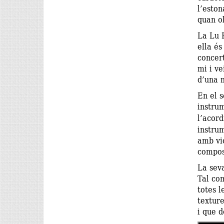
l’eston
quan ob
La Lu R
ella és
concer
mi i ve
d’una 
En el s
instrum
l’acor
instrum
amb vio
compos
La seva
Tal com
totes l
texture
i que d