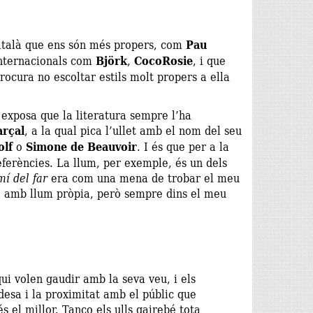
atalà que ens són més propers, com
Pau
internacionals com
Björk
,
CocoRosie
, i que
rocura no escoltar estils molt propers a ella
 exposa que la literatura sempre l’ha
rçal
, a la qual pica l’ullet amb el nom del seu
olf
o
Simone de Beauvoir
. I és que per a la
eferències. La llum, per exemple, és un dels
í del far
era com una mena de trobar el meu
o amb llum pròpia, però sempre dins el meu
ui volen gaudir amb la seva veu, i els
idesa i la proximitat amb el públic que
s el millor. Tanco els ulls gairebé tota