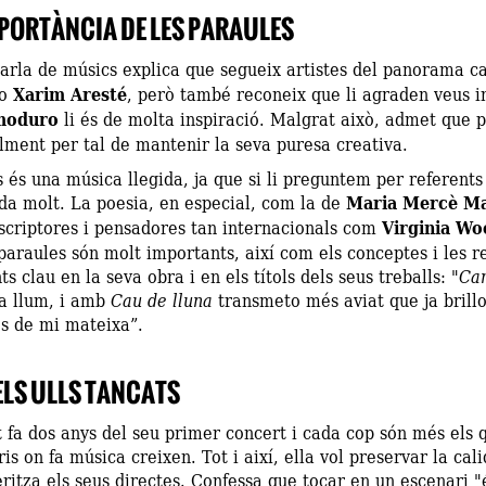
MPORTÀNCIA DE LES PARAULES
arla de músics explica que segueix artistes del panorama c
o
Xarim Aresté
, però també reconeix que li agraden veus 
moduro
li és de molta inspiració. Malgrat això, admet que p
lment per tal de mantenir la seva puresa creativa.
 és una música llegida, ja que si li preguntem per referents
da molt. La poesia, en especial, com la de
Maria Mercè Ma
scriptores i pensadores tan internacionals com
Virginia Wo
paraules són molt importants, així com els conceptes i les r
s clau en la seva obra i en els títols dels seus treballs: "
Cam
la llum, i amb
Cau de lluna
transmeto més aviat que ja brill
es de mi mateixa”.
ELS ULLS TANCATS
t fa dos anys del seu primer concert i cada cop són més els q
is on fa música creixen. Tot i així, ella vol preservar la cal
ritza els seus directes. Confessa que tocar en un escenari "é