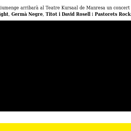
umenge arribarà al Teatre Kursaal de Manresa un concert d
ight
,
Germà Negre
,
Titot i David Rosell
i
Pastorets Rock