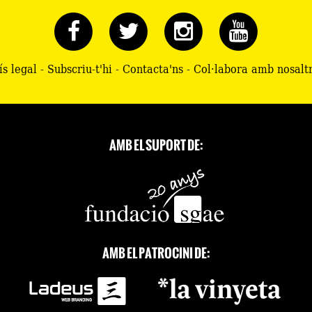
ís legal
-
Subscriu-t'hi
-
Contacta'ns
-
Col·labora amb nosalt
AMB EL SUPORT DE:
AMB EL PATROCINI DE: