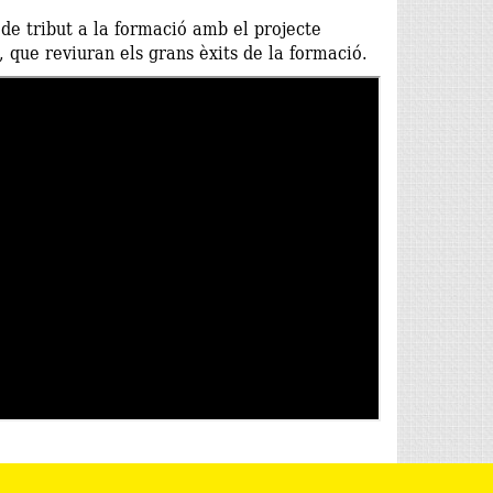
e tribut a la formació amb el projecte
, que reviuran els grans èxits de la formació.