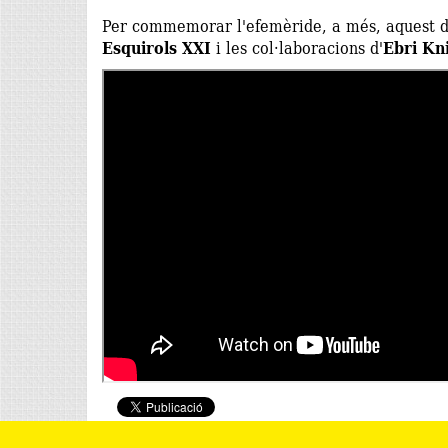
Per commemorar l'efemèride, a més, aquest di
Esquirols XXI
i les col·laboracions d'
Ebri Kn