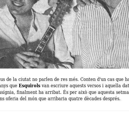
veus de la ciutat no parlen de res més. Conten d'un cas que h
 anys que
Esquirols
van escriure aquests versos i aquella da
insígnia, finalment ha arribat. És per això que aquesta set
ens oferia del món que arribaria quatre dècades després.