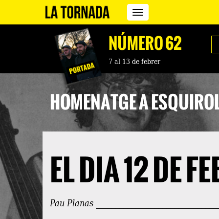
Revista
La
Tornada
NÚMERO 62
7 al 13 de febrer
HOMENATGE A ESQUIRO
EL DIA 12 DE FE
Pau Planas