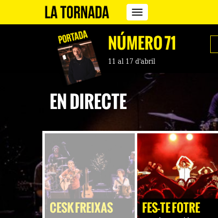
Revista
La
Tornada
NÚMERO 71
11 al 17 d'abril
EN DIRECTE
CESK FREIXAS
FES-TE FOTRE