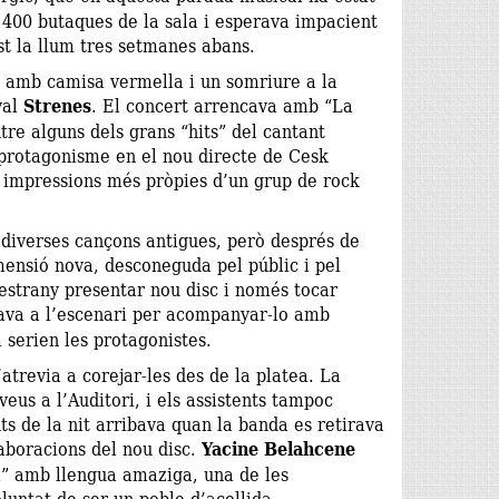
 400 butaques de la sala i esperava impacient
t la llum tres setmanes abans.
, amb camisa vermella i un somriure a la
val
Strenes
. El concert arrencava amb “La
tre alguns dels grans “hits” del cantant
 protagonisme en el nou directe de Cesk
a impressions més pròpies d’un grup de rock
 diverses cançons antigues, però després de
ensió nova, desconeguda pel públic i pel
estrany presentar nou disc i només tocar
ava a l’escenari per acompanyar-lo amb
 serien les protagonistes.
’atrevia a corejar-les des de la platea. La
veus a l’Auditori, i els assistents tampoc
 de la nit arribava quan la banda es retirava
laboracions del nou disc.
Yacine Belahcene
ja” amb llengua amaziga, una de les
oluntat de ser un poble d’acollida.