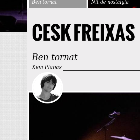
Ben tornat
Nit de nostàlgia
CESK FREIXAS
Ben tornat
Xevi Planas