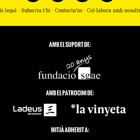
ís legal
-
Subscriu-t'hi
-
Contacta'ns
-
Col·labora amb nosalt
AMB EL SUPORT DE:
AMB EL PATROCINI DE:
MITJÀ ADHERIT A: