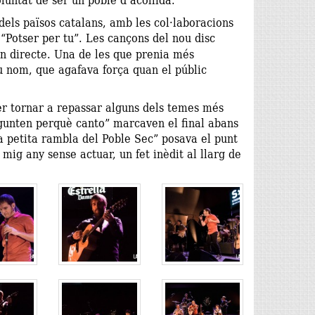
dels països catalans, amb les col·laboracions
 “Potser per tu”. Les cançons del nou disc
en directe. Una de les que prenia més
eu nom, que agafava força quan el públic
per tornar a repassar alguns dels temes més
regunten perquè canto” marcaven el final abans
a petita rambla del Poble Sec” posava el punt
 mig any sense actuar, un fet inèdit al llarg de