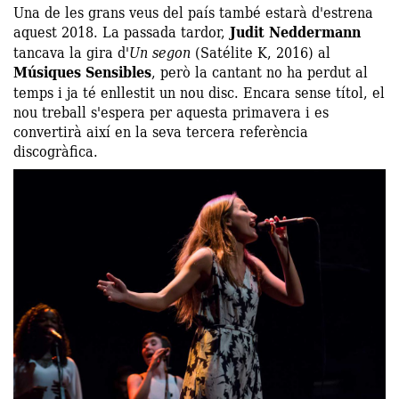
Una de les grans veus del país també estarà d'estrena
aquest 2018. La passada tardor,
Judit Neddermann
tancava la gira d'
Un segon
(Satélite K, 2016) al
Músiques Sensibles
, però la cantant no ha perdut al
temps i ja té enllestit un nou disc. Encara sense títol, el
nou treball s'espera per aquesta primavera i es
convertirà així en la seva tercera referència
discogràfica.