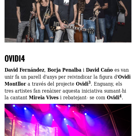
OVIDI4
David Fernández
,
Borja Penalba
i
David Caño
es van
unir fa un parell d'anys per reivindicar la figura d'
Ovidi
3
Montllor
a través del projecte
Ovidi
. Enguany, els
tres artistes fan renàixer aquesta iniciativa sumant-hi
4
la cantant
Mireia Vives
i rebatejant- se com
Ovidi
.