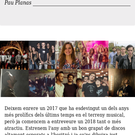
Pau Planas
Deixem enrere un 2017 que ha esdevingut un dels anys
més prolífics dels últims temps en el terreny musical,
però ja comencem a entreveure un 2018 tant o més
atractiu. Estrenem l'any amb un bon grapat de discos
altament esperats a l'horitzó i ja se'ns dibuixa just