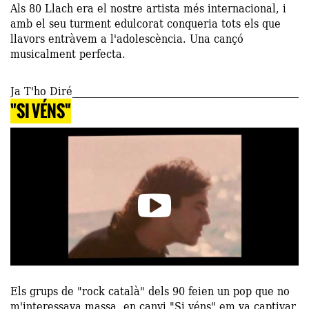
Als 80 Llach era el nostre artista més internacional, i
amb el seu turment edulcorat conqueria tots els que
llavors entràvem a l'adolescència. Una cançó
musicalment perfecta.
Ja T'ho Diré
"SI VÉNS"
Els grups de "rock català" dels 90 feien un pop que no
m'interessava massa, en canvi "Si véns" em va captivar