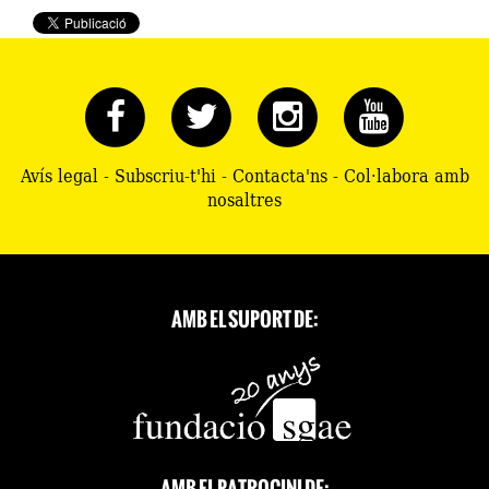
Avís legal
-
Subscriu-t'hi
-
Contacta'ns
-
Col·labora amb
nosaltres
AMB EL SUPORT DE:
AMB EL PATROCINI DE: