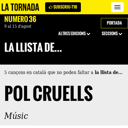
SUBSCRIU-T'HI
Revi
La
NÚMERO 36
Torn
PORTADA
9 al 15 d'agost
ALTRES EDICIONS
SECCIONS
LA LLISTA DE...
5 cançons en català que no poden faltar a
la llista de...
POL CRUELLS
Músic