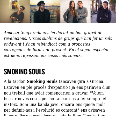
Aquesta temporada ens ha deixat un bon grapat de
revelacions. Discos sublims de grups que han fet un salt
endavant i s'han reivindicat com a propostes
carregades de futur i de present. En el segon especial
estiuenc repassem els casos més sonats.
SMOKING SOULS
A la tardor,
Smoking Souls
tancaven gira a Girona.
Estaven en ple procés d'expansió i ja ens parlaven d'un
nou treball que aviat començarien a gravar. "Volem
buscar noves coses per no tancar-nos a fer sempre el
mateix. Som una banda jove, encara ens queda molt
per definir-nos i l'evolució és constant"
ens avisaven
llavors. Pocs mesos després veia la llum
Cendra i or