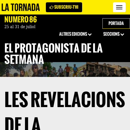
SUBSCRIU-T'HI
Revi
La
NÚMERO 86
Torn
PORTADA
25 al 31 de juliol
ALTRES EDICIONS
SECCIONS
EL PROTAGONISTA DE LA
SETMANA
LES REVELACIONS
DE LA