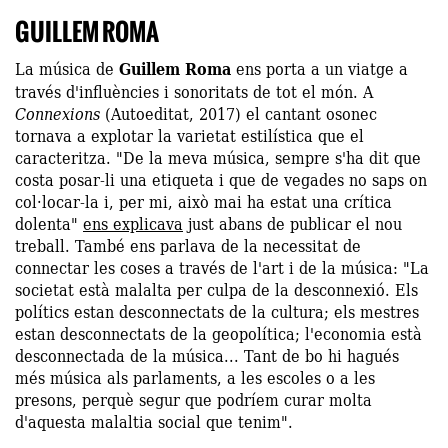
GUILLEM ROMA
La música de
Guillem Roma
ens porta a un viatge a
través d'influències i sonoritats de tot el món. A
Connexions
(Autoeditat, 2017) el cantant osonec
tornava a explotar la varietat estilística que el
caracteritza. "De la meva música, sempre s'ha dit que
costa posar-li una etiqueta i que de vegades no saps on
col·locar-la i, per mi, això mai ha estat una crítica
dolenta"
ens explicava
just abans de publicar el nou
treball. També ens parlava de la necessitat de
connectar les coses a través de l'art i de la música: "La
societat està malalta per culpa de la desconnexió. Els
polítics estan desconnectats de la cultura; els mestres
estan desconnectats de la geopolítica; l'economia està
desconnectada de la música... Tant de bo hi hagués
més música als parlaments, a les escoles o a les
presons, perquè segur que podríem curar molta
d'aquesta malaltia social que tenim".