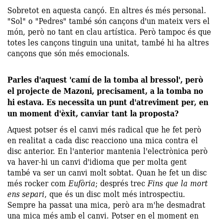
Sobretot en aquesta cançó. En altres és més personal.
"Sol" o "Pedres" també són cançons d'un mateix vers el
món, però no tant en clau artística. Però tampoc és que
totes les cançons tinguin una unitat, també hi ha altres
cançons que són més emocionals.
Parles d'aquest 'camí de la tomba al bressol', però
el projecte de Mazoni, precisament, a la tomba no
hi estava. Es necessita un punt d'atreviment per, en
un moment d'èxit, canviar tant la proposta?
Aquest potser és el canvi més radical que he fet però
en realitat a cada disc reacciono una mica contra el
disc anterior. En l'anterior mantenia l'electrònica però
va haver-hi un canvi d'idioma que per molta gent
també va ser un canvi molt sobtat. Quan he fet un disc
més rocker com
Eufòria
; després trec
Fins que la mort
ens separi
, que és un disc molt més introspectiu.
Sempre ha passat una mica, però ara m'he desmadrat
una mica més amb el canvi. Potser en el moment en