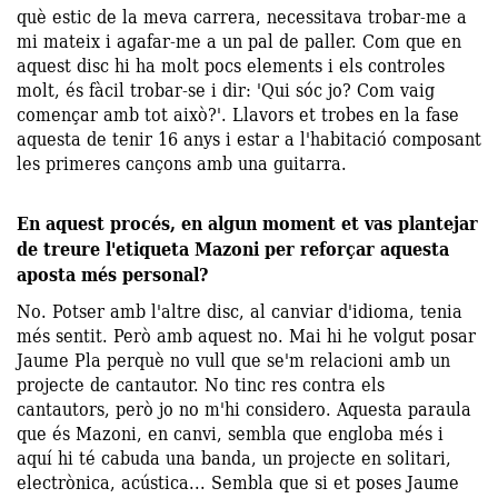
què estic de la meva carrera, necessitava trobar-me a
mi mateix i agafar-me a un pal de paller. Com que en
aquest disc hi ha molt pocs elements i els controles
molt, és fàcil trobar-se i dir: 'Qui sóc jo? Com vaig
començar amb tot això?'. Llavors et trobes en la fase
aquesta de tenir 16 anys i estar a l'habitació composant
les primeres cançons amb una guitarra.
En aquest procés, en algun moment et vas plantejar
de treure l'etiqueta Mazoni per reforçar aquesta
aposta més personal?
No. Potser amb l'altre disc, al canviar d'idioma, tenia
més sentit. Però amb aquest no. Mai hi he volgut posar
Jaume Pla perquè no vull que se'm relacioni amb un
projecte de cantautor. No tinc res contra els
cantautors, però jo no m'hi considero. Aquesta paraula
que és Mazoni, en canvi, sembla que engloba més i
aquí hi té cabuda una banda, un projecte en solitari,
electrònica, acústica... Sembla que si et poses Jaume