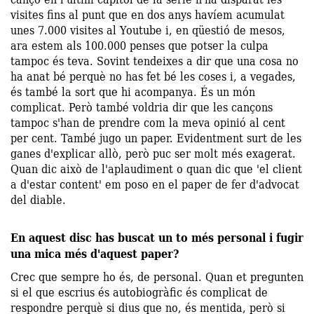
visites fins al punt que en dos anys havíem acumulat
unes 7.000 visites al Youtube i, en qüestió de mesos,
ara estem als 100.000 penses que potser la culpa
tampoc és teva. Sovint tendeixes a dir que una cosa no
ha anat bé perquè no has fet bé les coses i, a vegades,
és també la sort que hi acompanya. És un món
complicat. Però també voldria dir que les cançons
tampoc s'han de prendre com la meva opinió al cent
per cent. També jugo un paper. Evidentment surt de les
ganes d'explicar allò, però puc ser molt més exagerat.
Quan dic això de l'aplaudiment o quan dic que 'el client
a d'estar content' em poso en el paper de fer d'advocat
del diable.
En aquest disc has buscat un to més personal i fugir
una mica més d'aquest paper?
Crec que sempre ho és, de personal. Quan et pregunten
si el que escrius és autobiogràfic és complicat de
respondre perquè si dius que no, és mentida, però si