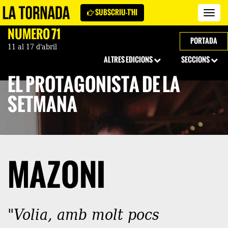
SUBSCRIU-T'HI
Revi
La
NÚMERO 71
Torn
PORTADA
11 al 17 d'abril
ALTRES EDICIONS
SECCIONS
EL PROTAGONISTA DE LA
SETMANA
MAZONI
"Volia, amb molt pocs