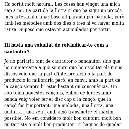
Ha sortit molt natural. Les coses han vingut una mica
cap a mi. La part de la lletra sí que ha sigut un procés
més artesanal d'anar buscant paraula per paraula, però
amb les melodies amb dos dies o tres hi va haver molta
rauxa. Suposo que estaven acumulades per sortir.
Hi havia una voluntat de reivindicar-te com a
cantautor?
Jo no parlaria tant de cantautor o bandautor, sinó que
ho emmarcaria a què sempre que he escoltat els meus
discos veig que la part d'interpretació o la part de
producció la milloraria però, en canvi, amb la part de
la cançó sempre hi estic bastant en consonància. Un
cop tenia aquestes cançons, enlloc de fer-les amb
banda vaig voler fer el disc cap a la cançó, que la
cançó fos l'important: una melodia, una lletra, una
guitarra i una veu i amb això transmetre el màxim
possible. No em considero molt bon cantant, molt bon
guitarrista o molt bon productor i si hagués de quedar-