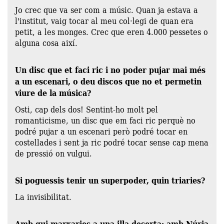
Jo crec que va ser com a músic. Quan ja estava a
l'institut, vaig tocar al meu col·legi de quan era
petit, a les monges. Crec que eren 4.000 pessetes o
alguna cosa així.
Un disc que et faci ric i no poder pujar mai més
a un escenari, o deu discos que no et permetin
viure de la música?
Osti, cap dels dos! Sentint-ho molt pel
romanticisme, un disc que em faci ric perquè no
podré pujar a un escenari però podré tocar en
costellades i sent ja ric podré tocar sense cap mena
de pressió on vulgui.
Si poguessis tenir un superpoder, quin triaries?
La invisibilitat.
Amb qui marxaries a una illa deserta: amb Núria