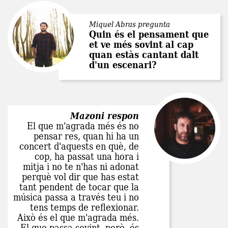
Miquel Abras pregunta
Quin és el pensament que
et ve més sovint al cap
quan estàs cantant dalt
d'un escenari?
Mazoni respon
El que m'agrada més és no
pensar res, quan hi ha un
concert d'aquests en què, de
cop, ha passat una hora i
mitja i no te n'has ni adonat
perquè vol dir que has estat
tant pendent de tocar que la
música passa a través teu i no
tens temps de reflexionar.
Això és el que m'agrada més.
El que passa sovint, però, és