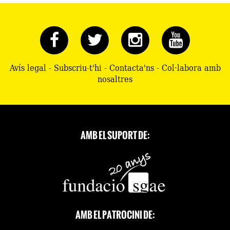
Avís legal
-
Subscriu-t'hi
-
Contacta'ns
-
Col·labora amb
nosaltres
AMB EL SUPORT DE:
AMB EL PATROCINI DE: