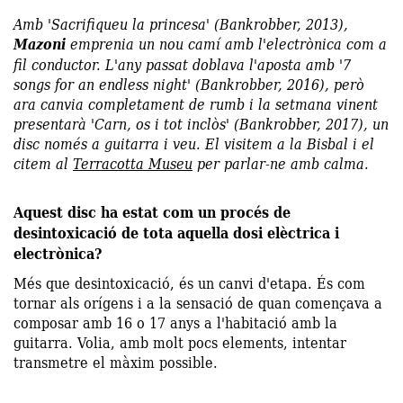
Amb 'Sacrifiqueu la princesa' (Bankrobber, 2013),
Mazoni
emprenia un nou camí amb l'electrònica com a
fil conductor. L'any passat doblava l'aposta amb '7
songs for an endless night' (Bankrobber, 2016), però
ara canvia completament de rumb i la setmana vinent
presentarà 'Carn, os i tot inclòs' (Bankrobber, 2017), un
disc només a guitarra i veu. El visitem a la Bisbal i el
citem al
Terracotta Museu
per parlar-ne amb calma.
Aquest disc ha estat com un procés de
desintoxicació de tota aquella dosi elèctrica i
electrònica?
Més que desintoxicació, és un canvi d'etapa. És com
tornar als orígens i a la sensació de quan començava a
composar amb 16 o 17 anys a l'habitació amb la
guitarra. Volia, amb molt pocs elements, intentar
transmetre el màxim possible.