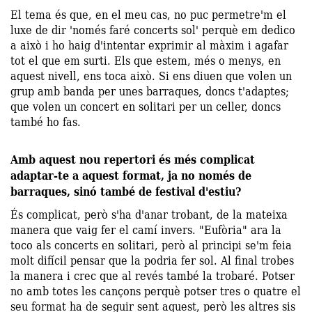
El tema és que, en el meu cas, no puc permetre'm el
luxe de dir 'només faré concerts sol' perquè em dedico
a això i ho haig d'intentar exprimir al màxim i agafar
tot el que em surti. Els que estem, més o menys, en
aquest nivell, ens toca això. Si ens diuen que volen un
grup amb banda per unes barraques, doncs t'adaptes;
que volen un concert en solitari per un celler, doncs
també ho fas.
Amb aquest nou repertori és més complicat
adaptar-te a aquest format, ja no només de
barraques, sinó també de festival d'estiu?
És complicat, però s'ha d'anar trobant, de la mateixa
manera que vaig fer el camí invers. "Eufòria" ara la
toco als concerts en solitari, però al principi se'm feia
molt difícil pensar que la podria fer sol. Al final trobes
la manera i crec que al revés també la trobaré. Potser
no amb totes les cançons perquè potser tres o quatre el
seu format ha de seguir sent aquest, però les altres sis