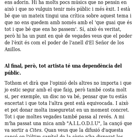
ens adorin. Hi ha molts pocs músics que no pensin en
això i que no vulguin tenir més públic i més èxit. I està
bé que un mateix tingui una crítica sobre aquest tema i
que no ens quedem amb només amb el 'que guai que és
tot i que bé que ens ho passem'. Sí, això és veritat,
però hi ha un punt en què de vegades veus que el poder
de l'èxit és com el poder de l'anell d'El Señor de los
Anillos.
Al final, però, tot artista té una dependència del
públic.
Tothom et dirà que l'opinió dels altres no importa i que
jo estic segur amb el que faig, però també costa molt
si, per exemple, un disc no va bé, pensar que tu estàs
encertat i que tota l'altra gent està equivocada. I això
et pot donar molta inseguretat en un moment concret.
Tot i que moltes vegades també passa al revés. A mi
m'ha passat una mica amb "A.I.L.O.D.I.U", la cançó que
va sortir a
Cites
. Quan veus que la difusió d'aquesta
cançó en l'últim capítol de la sèrie n'ha disparat les