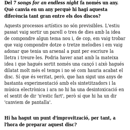
Del
7 songs for an endless night
fa només un any.
Què canvia en un any perquè hi hagi aquesta
diferència tant gran entre els dos discos?
Aquests processos artístics no són previsibles. L'estiu
passat vaig sortir un parell o tres de dies amb la idea
de compondre algun tema nou i, de cop, em vaig trobar
que vaig compondre dotze o tretze melodies i em vaig
adonar que tenia un arsenal a punt per escriure la
lletra i treure-les. Podria haver anat amb la mateixa
idea i que hagués sortit només una cançó i això hagués
dilatat molt més el temps i no sé com hauria acabat el
disc. Sí que és veritat, però, que han sigut uns anys de
bastanta experimentació amb els sintetitzadors i la
música electrònica i ara no hi ha una desintoxicació en
el sentit de dir 'n'estic fart', però sí que hi ha un dir
'canviem de pantalla'.
Hi ha hagut un punt d'improvització, per tant, a
l'hora de preparar aquest disc?