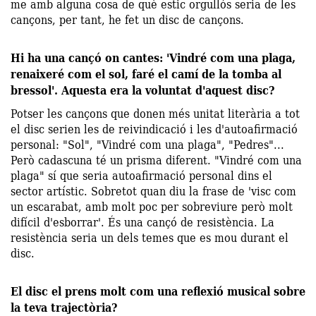
me amb alguna cosa de què estic orgullós seria de les
cançons, per tant, he fet un disc de cançons.
Hi ha una cançó on cantes: 'Vindré com una plaga,
renaixeré com el sol, faré el camí de la tomba al
bressol'. Aquesta era la voluntat d'aquest disc?
Potser les cançons que donen més unitat literària a tot
el disc serien les de reivindicació i les d'autoafirmació
personal: "Sol", "Vindré com una plaga", "Pedres"...
Però cadascuna té un prisma diferent. "Vindré com una
plaga" sí que seria autoafirmació personal dins el
sector artístic. Sobretot quan diu la frase de 'visc com
un escarabat, amb molt poc per sobreviure però molt
difícil d'esborrar'. És una cançó de resistència. La
resistència seria un dels temes que es mou durant el
disc.
El disc el prens molt com una reflexió musical sobre
la teva trajectòria?