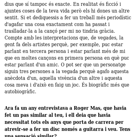
dius que sí tampoc és exacte. En realitat és ficció i
ajuntes coses de la teva vida però els hi dones un altre
sentit. Si et dediquessis a fer un treball més periodístic
d'agafar una cosa exactament com ha passat i
traslladar-la a la cançó per mi no tindria gràcia.
Compte amb les interpretacions que, de vegades, la
gent fa dels artistes perquè, per exemple, puc estar
parlant en tercera persona i estar parlant més de mi
que en moltes cançons en primera persona en què puc
estar parlant d'un amic. O pot ser que un personatge
siguin tres persones a la vegada perquè agafo aquesta
anècdota d'un, aquella vivència d'un altre i aquesta
cosa meva i d'això en faig un joc. És biogràfic més que
autobiogràfic.
Ara fa un any entrevistava a Roger Mas, que havia
fet un pas similar al teu, i ell deia que havia
necessitat tots els anys que porta de carrera per
atrevir-se a fer un disc només a guitarra i veu. Tens
una sensació similar?