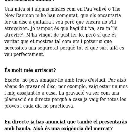
Una mica sí i alguns músics com en Pau Vallvé o The
New Raemon m'ho han comentat, que els encantaria
fer un disc a guitarra i veu però que encara no s'hi
atreveixen. Jo tampoc és que hagi dit 'va, ara m´'hi
atreviré'. M'ha vingut de gust fer-lo, però sí que és
veritat que et mostres tal com ets i potser sí que
necessites una seguretat perquè tot el que surt allà es
veu perfectament.
És molt més arriscat?
Exacte, no pots amagar-ho amb trucs d'estudi. Per això
abans de gravar el disc, per exemple, vaig estar un mes
i mig assajant-lo a casa. La gravació va ser com una
plasmació en directe perquè a casa ja vaig fer totes les
proves i cada dia ho practicava.
En directe ja has anunciat que també el presentaràs
amb banda. Això és una exigència del mercat?