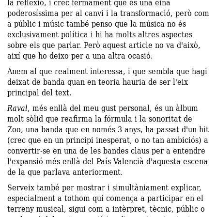
la reflexió, i crec fermament que és una eina
poderosíssima per al canvi i la transformació, però com
a públic i músic també penso que la música no és
exclusivament política i hi ha molts altres aspectes
sobre els que parlar. Però aquest article no va d'això,
així que ho deixo per a una altra ocasió.
Anem al que realment interessa, i que sembla que hagi
deixat de banda quan en teoria hauria de ser l'eix
principal del text.
Raval
, més enllà del meu gust personal, és un àlbum
molt sòlid que reafirma la fórmula i la sonoritat de
Zoo, una banda que en només 3 anys, ha passat d'un hit
(crec que en un principi inesperat, o no tan ambiciós) a
convertir-se en una de les bandes claus per a entendre
l'expansió més enllà del País Valencià d'aquesta escena
de la que parlava anteriorment.
Serveix també per mostrar i simultàniament explicar,
especialment a tothom qui comença a participar en el
terreny musical, sigui com a intèrpret, tècnic, públic o