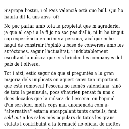
S'apropa l'estiu, i el País Valencià està que bull. Qui ho
hauria dit fa uns anys, oi?
No puc parlar amb tota la propietat que m'agradaria,
ja que al cap i a la fi jo no soc pas d'allà, ni hi he tingut
cap experiència en primera persona, així que m'he
hagut de construir l'opinió a base de converses amb les
autòctones, seguir l'actualitat, i indubtablement
escoltant la música que ens brinden les companyes del
país de l'olivera.
Tot i així, estic segur de que si preguntés a la gran
majoria dels implicats en aquest canvi tan important
que està removent l'escena no només valenciana, sinó
de tota la península, pocs s'haurien pensat fa una o
dues dècades que la música de l'escena -en l'opinió
d'un servidor, molts cops mal anomenada com a-
"alternativa" estaria encapçalant tants cartells, fent
sold out
a les sales més populars de totes les grans
ciutats i contribuint a la formació no-oficial de moltes