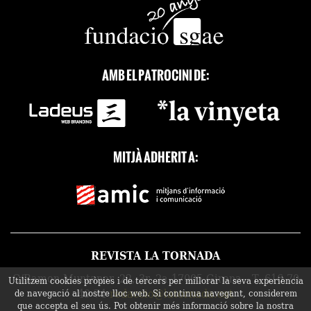
AMB EL PATROCINI DE:
MITJÀ ADHERIT A:
REVISTA LA TORNADA
C/Ramon Muntaner, 22, 3r, 2a 17005 Girona - T. 616 70
Utilitzem cookies pròpies i de tercers per millorar la seva experiència
49 74
redaccio@latornada.cat
de navegació al nostre lloc web. Si continua navegant, considerem
que accepta el seu ús. Pot obtenir més informació sobre la nostra