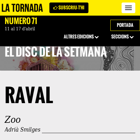
SUBSCRIU-T'HI
Revi
La
NÚMERO 71
Torn
PORTADA
11 al 17 d'abril
ALTRES EDICIONS
SECCIONS
EL DISC DE LA SETMANA
RAVAL
Zoo
Adrià Smilges