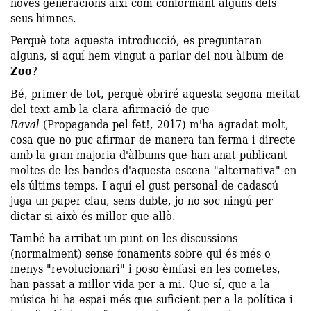
noves generacions així com conformant alguns dels
seus himnes.
Perquè tota aquesta introducció, es preguntaran
alguns, si aquí hem vingut a parlar del nou àlbum de
Zoo
?
Bé, primer de tot, perquè obriré aquesta segona meitat
del text amb la clara afirmació de que
Raval
(Propaganda pel fet!, 2017) m'ha agradat molt,
cosa que no puc afirmar de manera tan ferma i directe
amb la gran majoria d'àlbums que han anat publicant
moltes de les bandes d'aquesta escena "alternativa" en
els últims temps. I aquí el gust personal de cadascú
juga un paper clau, sens dubte, jo no soc ningú per
dictar si això és millor que allò.
També ha arribat un punt on les discussions
(normalment) sense fonaments sobre qui és més o
menys "revolucionari" i poso èmfasi en les cometes,
han passat a millor vida per a mi. Que sí, que a la
música hi ha espai més que suficient per a la política i