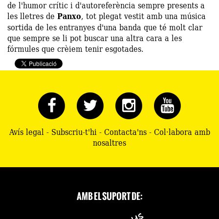
de l'humor crític i d'autoreferència sempre presents a
les lletres de
Panxo
, tot plegat vestit amb una música
sortida de les entranyes d'una banda que té molt clar
que sempre se li pot buscar una altra cara a les
fórmules que crèiem tenir esgotades.
Avís legal
-
Subscriu-t'hi
-
Contacta'ns
-
Col·labora amb
nosaltres
AMB EL SUPORT DE: