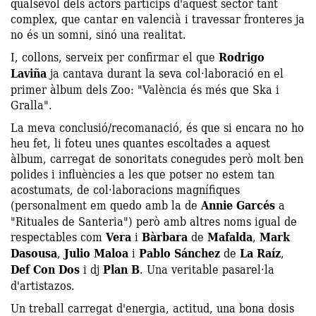
qualsevol dels actors partícips d'aquest sector tant
complex, que cantar en valencià i travessar fronteres ja
no és un somni, sinó una realitat.
I, collons, serveix per confirmar el que
Rodrigo
Laviña
ja cantava durant la seva col·laboració en el
primer àlbum dels Zoo: "València és més que Ska i
Gralla".
La meva conclusió/recomanació, és que si encara no ho
heu fet, li foteu unes quantes escoltades a aquest
àlbum, carregat de sonoritats conegudes però molt ben
polides i influències a les que potser no estem tan
acostumats, de col·laboracions magnífiques
(personalment em quedo amb la de
Annie Garcés
a
"Rituales de Santeria") però amb altres noms igual de
respectables com
Vera
i
Bàrbara
de
Mafalda
,
Mark
Dasousa
,
Julio Maloa
i
Pablo Sánchez
de
La Raíz
,
Def Con Dos
i dj
Plan B
. Una veritable pasarel·la
d'artistazos.
Un treball carregat d'energia, actitud, una bona dosis