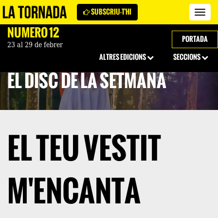
SUBSCRIU-T'HI
Revi
La
NÚMERO 12
Torn
PORTADA
23 al 29 de febrer
ALTRES EDICIONS
SECCIONS
EL DISC DE LA SETMANA
EL TEU VESTIT
M'ENCANTA