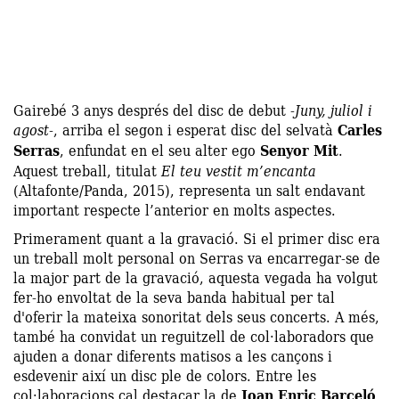
Gairebé 3 anys després del disc de debut -
Juny, juliol i
agost
-, arriba el segon i esperat disc del selvatà
Carles
Serras
, enfundat en el seu alter ego
Senyor Mit
.
Aquest treball, titulat
El teu vestit m’encanta
(Altafonte/Panda, 2015), representa un salt endavant
important respecte l’anterior en molts aspectes.
Primerament quant a la gravació. Si el primer disc era
un treball molt personal on Serras va encarregar-se de
la major part de la gravació, aquesta vegada ha volgut
fer-ho envoltat de la seva banda habitual per tal
d'oferir la mateixa sonoritat dels seus concerts. A més,
també ha convidat un reguitzell de col·laboradors que
ajuden a donar diferents matisos a les cançons i
esdevenir així un disc ple de colors. Entre les
col·laboracions cal destacar la de
Joan Enric Barceló