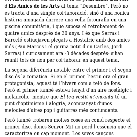
d'
Els Amics de les Arts
al tema “Desembre”. Però no
es tracta d’una simple col·laboració, sinó d’una bonica
història amagada darrere una vella fotografia en una
piscina comunitària, i que suposa el retrobament de
quatre amics després de 30 anys. I és que Serras i
Barceló estiuejaven plegats a Hostalric amb dos amics
més (Pau Marcos i el germà petit d’en Carles, Jordi
Serras) i curiosament ara -3 dècades després- s’han
reunit tots de nou per col·laborar en aquest tema.
La segona diferència notable entre el primer i el segon
disc és la temàtica. Si en el primer, l’estiu era el gran
protagonista, aquest té l’hivern com a teló de fons.
Però el primer també estava tenyit d’un aire nostàlgic i
melancòlic, mentre que
El teu vestit m’encanta
té un
punt d’optimisme i alegria, acompanyat d’unes
melodies d’aires pop i guitarres més contundents.
Però també trobareu moltes coses en comú respecte el
primer disc, doncs Senyor Mit no perd l’essència que el
caracteritza en cap moment. Les seves cançons