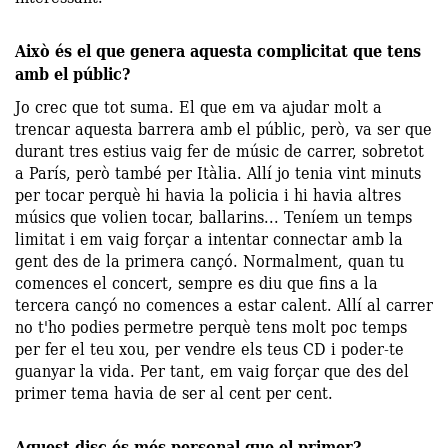
Això és el que genera aquesta complicitat que tens
amb el públic?
Jo crec que tot suma. El que em va ajudar molt a
trencar aquesta barrera amb el públic, però, va ser que
durant tres estius vaig fer de músic de carrer, sobretot
a París, però també per Itàlia. Allí jo tenia vint minuts
per tocar perquè hi havia la policia i hi havia altres
músics que volien tocar, ballarins... Teníem un temps
limitat i em vaig forçar a intentar connectar amb la
gent des de la primera cançó. Normalment, quan tu
comences el concert, sempre es diu que fins a la
tercera cançó no comences a estar calent. Allí al carrer
no t'ho podies permetre perquè tens molt poc temps
per fer el teu xou, per vendre els teus CD i poder-te
guanyar la vida. Per tant, em vaig forçar que des del
primer tema havia de ser al cent per cent.
Aquest disc és més personal que el primer?