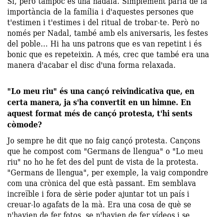
Sí, però tampoc és una nadala. Simplement parla de la
importància de la família i d'aquestes persones que
t'estimen i t'estimes i del ritual de trobar-te. Però no
només per Nadal, també amb els aniversaris, les festes
del poble... Hi ha uns patrons que es van repetint i és
bonic que es repeteixin. A més, crec que també era una
manera d'acabar el disc d'una forma relaxada.
"Lo meu riu" és una cançó reivindicativa que, en
certa manera, ja s'ha convertit en un himne. En
aquest format més de cançó protesta, t'hi sents
còmode?
Jo sempre he dit que no faig cançó protesta. Cançons
que he compost com "Germans de llengua" o "Lo meu
riu" no ho he fet des del punt de vista de la protesta.
"Germans de llengua", per exemple, la vaig compondre
com una crònica del que està passant. Em semblava
increïble i fora de sèrie poder ajuntar tot un país i
creuar-lo agafats de la mà. Era una cosa de què se
n'havien de fer fotos, se n'havien de fer vídeos i se