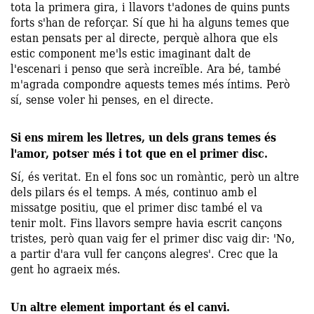
tota la primera gira, i llavors t'adones de quins punts
forts s'han de reforçar. Sí que hi ha alguns temes que
estan pensats per al directe, perquè alhora que els
estic component me'ls estic imaginant dalt de
l'escenari i penso que serà increïble. Ara bé, també
m'agrada compondre aquests temes més íntims. Però
sí, sense voler hi penses, en el directe.
Si ens mirem les lletres, un dels grans temes és
l'amor, potser més i tot que en el primer disc.
Sí, és veritat. En el fons soc un romàntic, però un altre
dels pilars és el temps. A més, continuo amb el
missatge positiu, que el primer disc també el va
tenir molt. Fins llavors sempre havia escrit cançons
tristes, però quan vaig fer el primer disc vaig dir: 'No,
a partir d'ara vull fer cançons alegres'. Crec que la
gent ho agraeix més.
Un altre element important és el canvi.