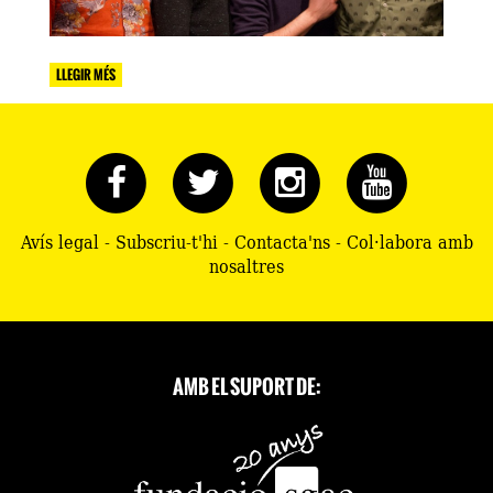
LLEGIR MÉS
Avís legal
-
Subscriu-t'hi
-
Contacta'ns
-
Col·labora amb
nosaltres
AMB EL SUPORT DE: