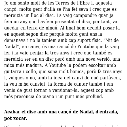
Jo em sento molt de les Terres de l'Ebre i, aquesta
cançó, molta gent d'allà se l'ha fet seva i crec que es
mereixia un lloc al disc. La vaig compondre quan ja
feia un any que havíem presentat el disc, per tant, va
quedar en terra de ningú. Al final hem decidit posar-la
en aquest segon disc perquè molta gent ens la
demanava i no la teníem amb cap suport físic. "Nit de
Nadal", en canvi, és una cançó de Youtube que la vaig
fer i la vaig penjar fa tres anys i crec que també es
mereixia ser en un disc però amb una nova versió, una
mica més madura. A Youtube la podem escoltar amb
guitarra i cello, que sona molt bonica, però fa tres anys
i, vulgues o no, amb la idea del canvi de què parlàvem,
la veu m'ha canviat, la forma de cantar també i em
venia de gust tornar a versionar-la, aquest cop amb
més presència de piano i un punt més profund.
Acabar el disc amb una cançó de Nadal, d'entrada,
pot xocar.