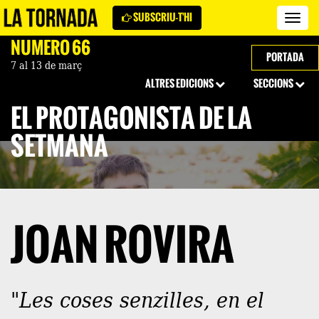
SUBSCRIU-T'HI
Revi
La
NÚMERO 66
Torn
PORTADA
7 al 13 de març
ALTRES EDICIONS
SECCIONS
EL PROTAGONISTA DE LA
SETMANA
JOAN ROVIRA
"Les coses senzilles, en el