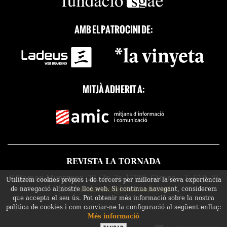
AMB EL PATROCINI DE:
MITJÀ ADHERIT A:
REVISTA LA TORNADA
C/Ramon Muntaner, 22, 3r, 2a 17005 Girona - T. 616 70
Utilitzem cookies pròpies i de tercers per millorar la seva experiència
49 74
redaccio@latornada.cat
de navegació al nostre lloc web. Si continua navegant, considerem
que accepta el seu ús. Pot obtenir més informació sobre la nostra
política de cookies i com canviar-ne la configuració al següent enllaç:
Més informació