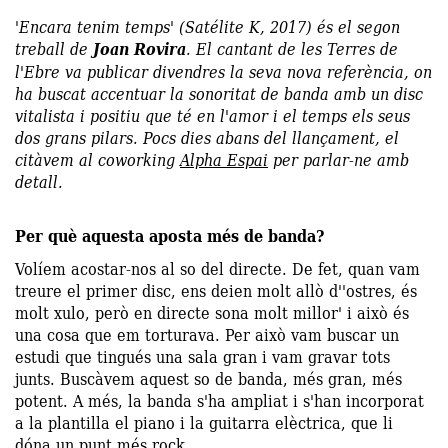
'Encara tenim temps' (Satélite K, 2017) és el segon
treball de
Joan Rovira
. El cantant de les Terres de
l'Ebre va publicar divendres la seva nova referència, on
ha buscat accentuar la sonoritat de banda amb un disc
vitalista i positiu que té en l'amor i el temps els seus
dos grans pilars. Pocs dies abans del llançament, el
citàvem al coworking
Alpha Espai
per parlar-ne amb
detall.
Per què aquesta aposta més de banda?
Volíem acostar-nos al so del directe. De fet, quan vam
treure el primer disc, ens deien molt allò d''ostres, és
molt xulo, però en directe sona molt millor' i això és
una cosa que em torturava. Per això vam buscar un
estudi que tingués una sala gran i vam gravar tots
junts. Buscàvem aquest so de banda, més gran, més
potent. A més, la banda s'ha ampliat i s'han incorporat
a la plantilla el piano i la guitarra elèctrica, que li
dóna un punt més rock.