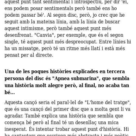
aquest punt tant sentimental i introspectiu, per dir 'ei,
ens podem posar sentimentals però també ens ho
podem passar bé'. Al segon disc, però, jo crec que he
seguit amb la mateixa línia, amb la línia de buscar
aquest intimisme, però també aquest punt més
desenfrenat. "Canvia", per exemple, que és el segon
single, té aquest punt més despreocupat. Entre línies hi
ha un missatge, però té un ritme més llatí i està més
pensat per al directe.
Una de les poques històries explicades en tercera
persona del disc és "Apnea submarina", que sembla
una història molt alegre però, al final, no acaba tan
bé...
Aquesta cançó seria el paral·lel de "L'home del tratge",
que és una cançó del primer disc que a molta gent li va
agradar. També explica una història que sembla que
comença bé però al final té un desenllaç una mica
inesperat. És intentar trobar aquest punt d'història. Hi
ha cantautors que escriuen més abstracte i més poètic,