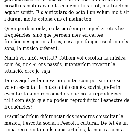
nosaltres mateixos no la cuidem i fins i tot, maltractem
aquest sentit. Els auriculars de botó i un volum molt alt
i durant molta estona ens el malmeten.
Quan perdem oïda, no la perdem per igual a totes les
freqüències, sinó que perdem més en certes
freqüències que en altres, cosa que fa que escoltem els
sons, la música diferent.
Ningú vol això, veritat? Tothom vol escoltar la música
com és, no? Si ens passés, intentaríem revertir la
situació, crec jo vaja.
Doncs aquí va la meva pregunta: com pot ser que si
volem escoltar la música tal com és, sovint preferim
escoltar-la amb reproductors que no la reprodueixen
tal i com és ja que no podem reproduir tot l'espectre de
freqüències?
D'aquí podríem diferenciar dos maneres d'escoltar la
música; l'escolta social i l'escolta cultural. De fet és un
tema recorrent en els meus articles, la música com a