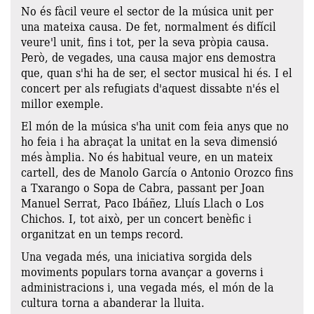
No és fàcil veure el sector de la música unit per
una mateixa causa. De fet, normalment és difícil
veure'l unit, fins i tot, per la seva pròpia causa.
Però, de vegades, una causa major ens demostra
que, quan s'hi ha de ser, el sector musical hi és. I el
concert per als refugiats d'aquest dissabte n'és el
millor exemple.
El món de la música s'ha unit com feia anys que no
ho feia i ha abraçat la unitat en la seva dimensió
més àmplia. No és habitual veure, en un mateix
cartell, des de Manolo García o Antonio Orozco fins
a Txarango o Sopa de Cabra, passant per Joan
Manuel Serrat, Paco Ibáñez, Lluís Llach o Los
Chichos. I, tot això, per un concert benèfic i
organitzat en un temps record.
Una vegada més, una iniciativa sorgida dels
moviments populars torna avançar a governs i
administracions i, una vegada més, el món de la
cultura torna a abanderar la lluita.