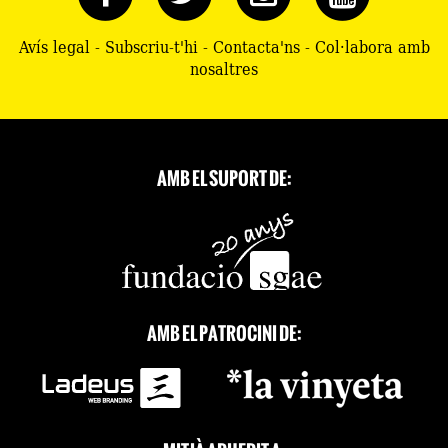
Avís legal
-
Subscriu-t'hi
-
Contacta'ns
-
Col·labora amb
nosaltres
AMB EL SUPORT DE:
AMB EL PATROCINI DE: