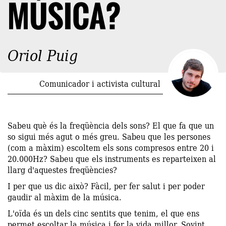
MÚSICA?
Oriol Puig
Comunicador i activista cultural
Sabeu què és la freqüència dels sons? El que fa que un
so sigui més agut o més greu. Sabeu que les persones
(com a màxim) escoltem els sons compresos entre 20 i
20.000Hz? Sabeu que els instruments es reparteixen al
llarg d'aquestes freqüències?
I per que us dic això? Fàcil, per fer salut i per poder
gaudir al màxim de la música.
L'oïda és un dels cinc sentits que tenim, el que ens
permet escoltar la música i fer la vida millor. Sovint