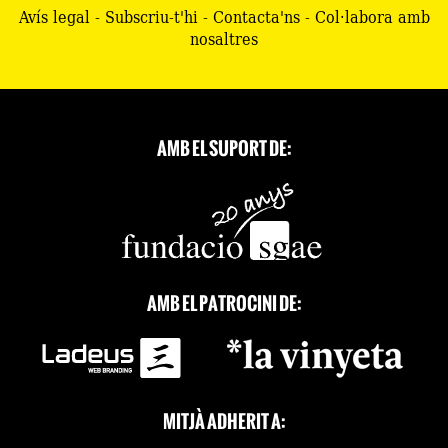
Avís legal
-
Subscriu-t'hi
-
Contacta'ns
-
Col·labora amb
nosaltres
AMB EL SUPORT DE:
AMB EL PATROCINI DE:
MITJÀ ADHERIT A: