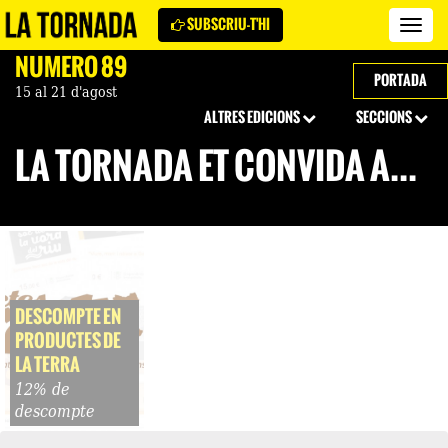
SUBSCRIU-T'HI
Revi
La
NÚMERO 89
Torn
PORTADA
15 al 21 d'agost
ALTRES EDICIONS
SECCIONS
LA TORNADA ET CONVIDA A...
DESCOMPTE EN
PRODUCTES DE
LA TERRA
12% de
descompte