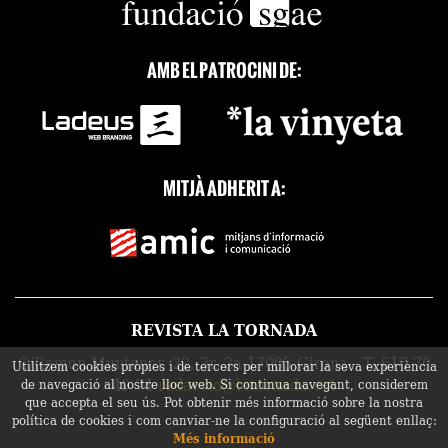
AMB EL PATROCINI DE:
MITJÀ ADHERIT A:
REVISTA LA TORNADA
C/Ramon Muntaner, 22, 3r, 2a 17005 Girona - T. 616 70
Utilitzem cookies pròpies i de tercers per millorar la seva experiència
49 74
redaccio@latornada.cat
de navegació al nostre lloc web. Si continua navegant, considerem
que accepta el seu ús. Pot obtenir més informació sobre la nostra
política de cookies i com canviar-ne la configuració al següent enllaç:
Més informació