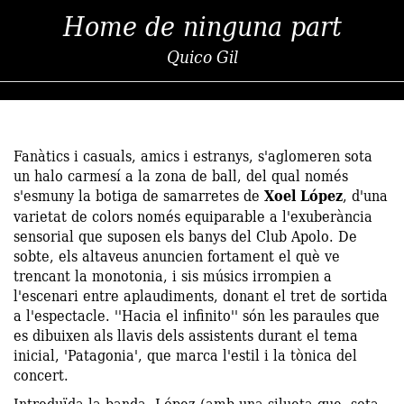
Home de ninguna part
Quico Gil
Fanàtics i casuals, amics i estranys, s'aglomeren sota
un halo carmesí a la zona de ball, del qual només
s'esmuny la botiga de samarretes de
Xoel López
, d'una
varietat de colors només equiparable a l'exuberància
sensorial que suposen els banys del Club Apolo. De
sobte, els altaveus anuncien fortament el què ve
trencant la monotonia, i sis músics irrompien a
l'escenari entre aplaudiments, donant el tret de sortida
a l'espectacle. ''Hacia el infinito'' són les paraules que
es dibuixen als llavis dels assistents durant el tema
inicial, 'Patagonia', que marca l'estil i la tònica del
concert.
Introduïda la banda, López (amb una silueta que, sota