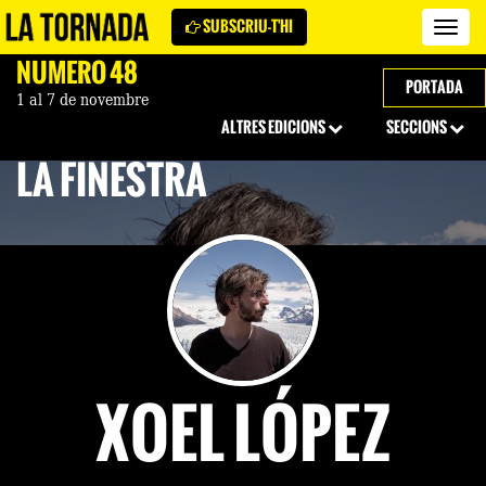
SUBSCRIU-T'HI
Revi
La
NÚMERO 48
Torn
PORTADA
1 al 7 de novembre
ALTRES EDICIONS
SECCIONS
LA FINESTRA
XOEL LÓPEZ