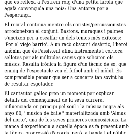
que es reflexa a l'extrem roig d'una petita farola que
agafa convençuda una noia: Una antorxa per a
l'esperança.
El recital continua mentre els coristes/percussionistes
arrodoneixen el conjunt. Bastons, maraques i palmes
s'uneixen per a escalfar un dels temes més exitosos:
'Por el viejo barrio'. A un racò obscur i desèrtic, l'heroi
anònim que és l'assistent afina instruments i col·loca
selletes per als múltiples canvis que soliciten els
músics. Resulta irònica la figura d'un tècnic de so, que
enmig de l'espectacle veu el futbol amb el mòbil. És
comprensible pensar que ser a concerts tan sovint ha
de resultar esgotador.
El cantautor gallec pren un moment per explicar
detalls del començament de la seva carrera,
influenciada en principi pel soul i la música negra als
anys 80, ''música de baile'' materialitzada amb 'Almas
del norte', una de les seves primeres composicions. La
manca d'experiència a aquella època es fa present amb
la tòpica progressió d'acords, però la banda i el públic