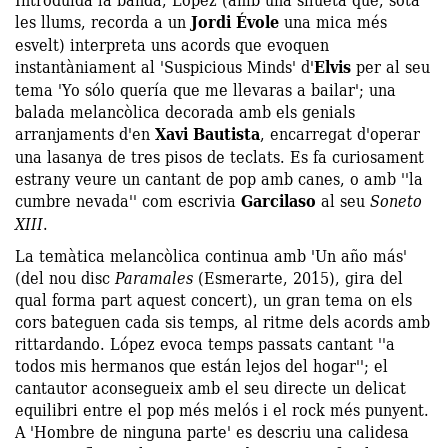
les llums, recorda a un
Jordi Évole
una mica més
esvelt) interpreta uns acords que evoquen
instantàniament al 'Suspicious Minds' d'
Elvis
per al seu
tema 'Yo sólo quería que me llevaras a bailar'; una
balada melancòlica decorada amb els genials
arranjaments d'en
Xavi Bautista
, encarregat d'operar
una lasanya de tres pisos de teclats. Es fa curiosament
estrany veure un cantant de pop amb canes, o amb ''la
cumbre nevada'' com escrivia
Garcilaso
al seu
Soneto
XIII
.
La temàtica melancòlica continua amb 'Un año más'
(del nou disc
Paramales
(Esmerarte, 2015), gira del
qual forma part aquest concert), un gran tema on els
cors bateguen cada sis temps, al ritme dels acords amb
rittardando. López evoca temps passats cantant ''a
todos mis hermanos que están lejos del hogar''; el
cantautor aconsegueix amb el seu directe un delicat
equilibri entre el pop més melós i el rock més punyent.
A 'Hombre de ninguna parte' es descriu una calidesa