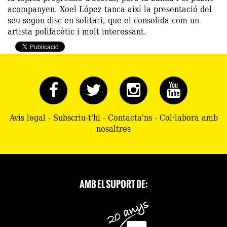
acompanyen. Xoel López tanca així la presentació del
seu segon disc en solitari, que el consolida com un
artista polifacètic i molt interessant.
Avís legal
-
Subscriu-t'hi
-
Contacta'ns
-
Col·labora amb
nosaltres
AMB EL SUPORT DE: