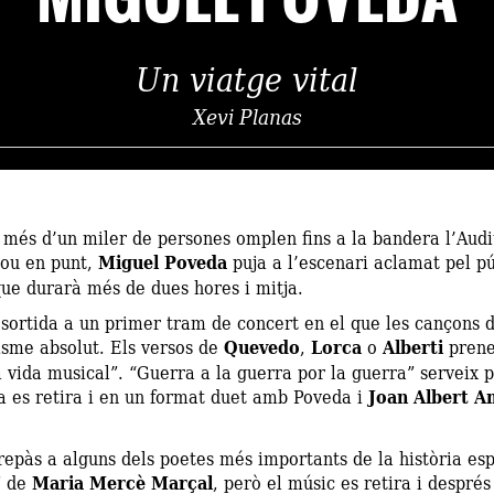
Un viatge vital
Xevi Planas
 més d’un miler de persones omplen fins a la bandera l’Audit
nou en punt,
Miguel Poveda
puja a l’escenari aclamat pel pú
que durarà més de dues hores i mitja.
e sortida a un primer tram de concert en el que les cançons d
isme absolut. Els versos de
Quevedo
,
Lorca
o
Alberti
prene
a vida musical”. “Guerra a la guerra por la guerra” serveix 
a es retira i en un format duet amb Poveda i
Joan Albert 
epàs a alguns dels poetes més importants de la història espan
” de
Maria Mercè Marçal
, però el músic es retira i després