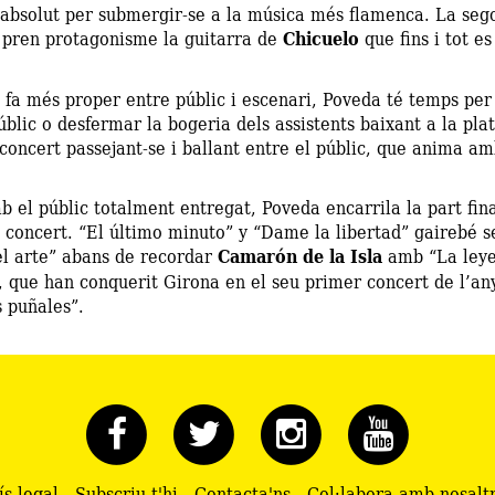
r absolut per submergir-se a la música més flamenca. La seg
a pren protagonisme la guitarra de
Chicuelo
que fins i tot e
s fa més proper entre públic i escenari, Poveda té temps pe
blic o desfermar la bogeria dels assistents baixant a la pla
ncert passejant-se i ballant entre el públic, que anima amb
el públic totalment entregat, Poveda encarrila la part final
el concert. “El último minuto” y “Dame la libertad” gairebé
el arte” abans de recordar
Camarón de la Isla
amb “La leye
, que han conquerit Girona en el seu primer concert de l’any
s puñales”.
ís legal
-
Subscriu-t'hi
-
Contacta'ns
-
Col·labora amb nosalt