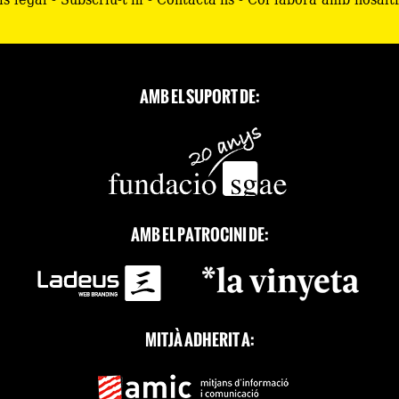
AMB EL SUPORT DE:
AMB EL PATROCINI DE:
MITJÀ ADHERIT A: