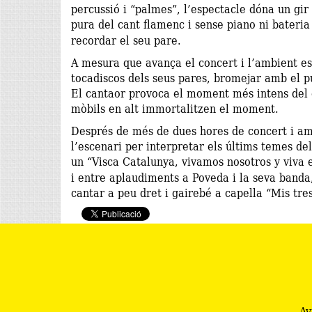
percussió i “palmes”, l’espectacle dóna un gi
pura del cant flamenc i sense piano ni bateri
recordar el seu pare.
A mesura que avança el concert i l’ambient e
tocadiscos dels seus pares, bromejar amb el pú
El cantaor provoca el moment més intens del co
mòbils en alt immortalitzen el moment.
Després de més de dues hores de concert i amb 
l’escenari per interpretar els últims temes d
un “Visca Catalunya, vivamos nosotros y viva 
i entre aplaudiments a Poveda i la seva banda
cantar a peu dret i gairebé a capella “Mis tre
Av